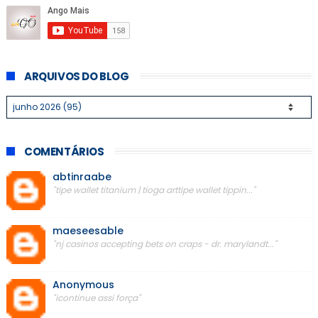
ARQUIVOS DO BLOG
COMENTÁRIOS
abtinraabe
"tipe wallet titanium | tioga arttipe wallet tippin..."
maeseesable
"nj casinos accepting bets on craps - dr. marylandt..."
Anonymous
"icontinue assi força"