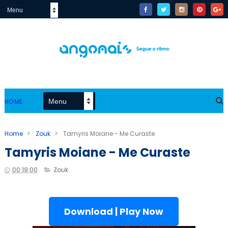
HOME
Home
>
Zouk
>
Tamyris Moiane - Me Curaste
Tamyris Moiane - Me Curaste
00:19:00
Zouk
Download | Play Now