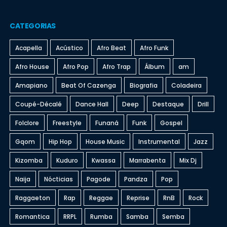
CATEGORIAS
Acapella
Acústico
Afro Beat
Afro Funk
Afro House
Afro Pop
Afro Trap
Álbum
am
Amapiano
Beat Of Cazenga
Biografia
Coladeira
Coupé-Décalé
Dance Hall
Deep
Destaque
Drill
Folclore
Freestyle
Funaná
Funk
Gospel
Gqom
Hip Hop
House Music
Instrumental
Jazz
Kizomba
Kuduro
Kwassa
Marrabenta
Mix Dj
Naija
Nócticias
Pagode
Pandza
Pop
Raggaeton
Rap
Reggae
Reprise
RnB
Rock
Romantica
RRPL
Rumba
Samba
Semba