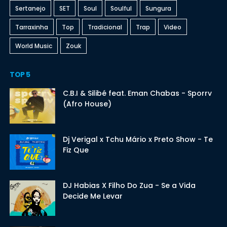
Sertanejo
SET
Soul
Soulful
Sungura
Tarraxinha
Top
Tradicional
Trap
Video
World Music
Zouk
TOP 5
C.B.I & Silibé feat. Eman Chabas - Sporrv
(Afro House)
Dj Verigal x Tchu Mário x Preto Show - Te
Fiz Que
DJ Habias X Filho Do Zua - Se a Vida
Decide Me Levar