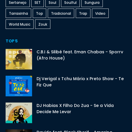
Sertanejo
SET
Soul
Soulful
Sungura
Tarraxinha
Top
Tradicional
Trap
Video
World Music
Zouk
TOP 5
C.B.I & Silibé feat. Eman Chabas - Sporrv
(Afro House)
Dj Verigal x Tchu Mário x Preto Show - Te
Fiz Que
DJ Habias X Filho Do Zua - Se a Vida
Decide Me Levar