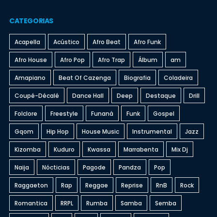
CATEGORIAS
Acapella
Acústico
Afro Beat
Afro Funk
Afro House
Afro Pop
Afro Trap
Álbum
am
Amapiano
Beat Of Cazenga
Biografia
Coladeira
Coupé-Décalé
Dance Hall
Deep
Destaque
Drill
Folclore
Freestyle
Funaná
Funk
Gospel
Gqom
Hip Hop
House Music
Instrumental
Jazz
Kizomba
Kuduro
Kwassa
Marrabenta
Mix Dj
Naija
Nócticias
Pagode
Pandza
Pop
Raggaeton
Rap
Reggae
Reprise
RnB
Rock
Romantica
RRPL
Rumba
Samba
Semba