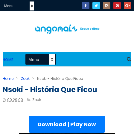
HOME
Home
>
Zouk
>
Nsoki - História Que Ficou
Nsoki - História Que Ficou
00:29:00
Zouk
Download | Play Now