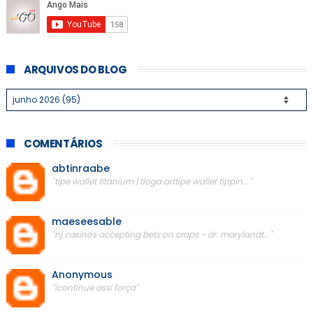
ARQUIVOS DO BLOG
COMENTÁRIOS
abtinraabe
"tipe wallet titanium | tioga arttipe wallet tippin..."
maeseesable
"nj casinos accepting bets on craps - dr. marylandt..."
Anonymous
"icontinue assi força"