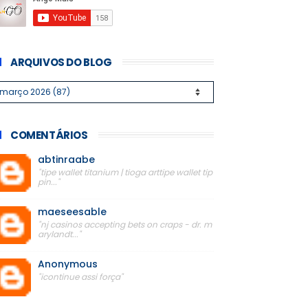
ARQUIVOS DO BLOG
COMENTÁRIOS
abtinraabe
"tipe wallet titanium | tioga arttipe wallet tip
pin..."
maeseesable
"nj casinos accepting bets on craps - dr. m
arylandt..."
Anonymous
"icontinue assi força"