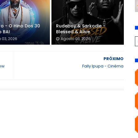
o - O Hino Dos 30
Rudeboy & Sarkodie -
o BAI
Blessed & Alive
 03, 2026
Agosto 03, 2026
PRÓXIMO
low
Fally Ipupa - Cinéma