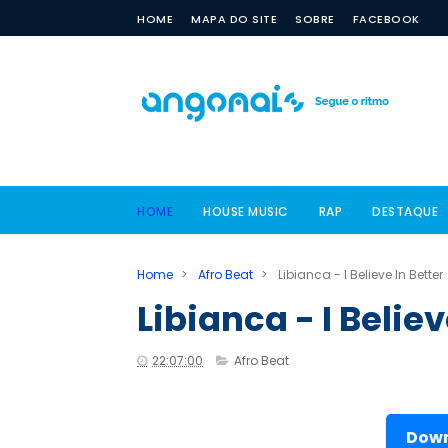
HOME
MAPA DO SITE
SOBRE
FACEBOOK
HOME
HOUSE MUSIC
RAP
DESTAQUE
Home
>
Afro Beat
>
Libianca - I Believe In Better
Libianca - I Believ
22:07:00
Afro Beat
Down