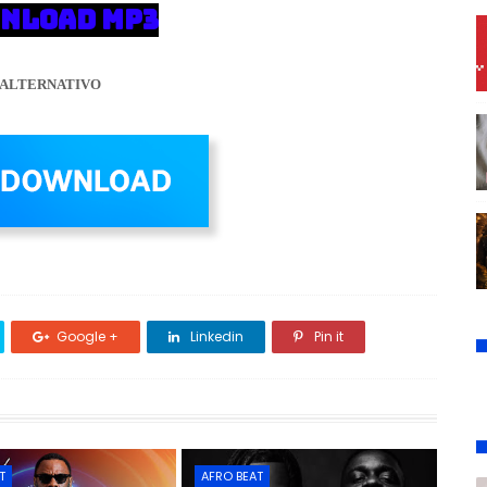
NLOAD MP3
ALTERNATIVO
Google +
Linkedin
Pin it
T
AFRO BEAT