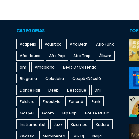
CATEGORIAS
TOP
Acapella
Acústico
Afro Beat
Afro Funk
Afro House
Afro Pop
Afro Trap
Álbum
am
Amapiano
Beat Of Cazenga
Biografia
Coladeira
Coupé-Décalé
Dance Hall
Deep
Destaque
Drill
Folclore
Freestyle
Funaná
Funk
Gospel
Gqom
Hip Hop
House Music
Instrumental
Jazz
Kizomba
Kuduro
Kwassa
Marrabenta
Mix Dj
Naija