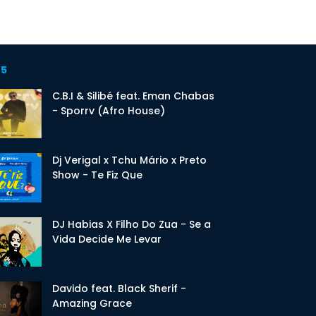
 5
C.B.I & Silibé feat. Eman Chabas
- Sporrv (Afro House)
Dj Verigal x Tchu Mário x Preto
Show - Te Fiz Que
DJ Habias X Filho Do Zua - Se a
Vida Decide Me Levar
Davido feat. Black Sherif -
Amazing Grace