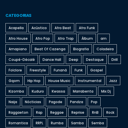
CATEGORIAS
Acapella
Acústico
Afro Beat
Afro Funk
Afro House
Afro Pop
Afro Trap
Álbum
am
Amapiano
Beat Of Cazenga
Biografia
Coladeira
Coupé-Décalé
Dance Hall
Deep
Destaque
Drill
Folclore
Freestyle
Funaná
Funk
Gospel
Gqom
Hip Hop
House Music
Instrumental
Jazz
Kizomba
Kuduro
Kwassa
Marrabenta
Mix Dj
Naija
Nócticias
Pagode
Pandza
Pop
Raggaeton
Rap
Reggae
Reprise
RnB
Rock
Romantica
RRPL
Rumba
Samba
Semba