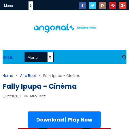
HOME
Home
>
Afro Beat
>
Fally Ipupa - Cinéma
Fally Ipupa - Cinéma
22:10:00
Afro Beat
Download | Play Now