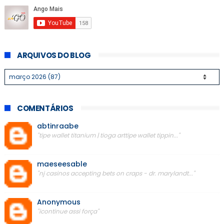
ARQUIVOS DO BLOG
COMENTÁRIOS
abtinraabe
"tipe wallet titanium | tioga arttipe wallet tippin..."
maeseesable
"nj casinos accepting bets on craps - dr. marylandt..."
Anonymous
"icontinue assi força"