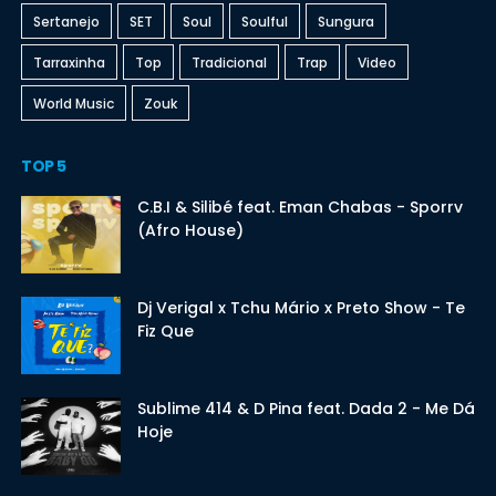
Sertanejo
SET
Soul
Soulful
Sungura
Tarraxinha
Top
Tradicional
Trap
Video
World Music
Zouk
TOP 5
C.B.I & Silibé feat. Eman Chabas - Sporrv
(Afro House)
Dj Verigal x Tchu Mário x Preto Show - Te
Fiz Que
Sublime 414 & D Pina feat. Dada 2 - Me Dá
Hoje