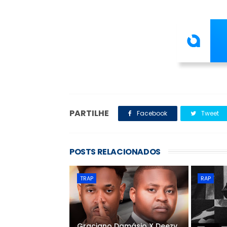
PARTILHE
Facebook
Tweet
POSTS RELACIONADOS
TRAP
RAP
Graciano Damásio X Deezy