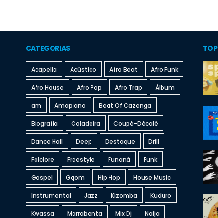
CATEGORIAS
TOP
Acapella
Acústico
Afro Beat
Afro Funk
Afro House
Afro Pop
Afro Trap
Álbum
am
Amapiano
Beat Of Cazenga
Biografia
Coladeira
Coupé-Décalé
Dance Hall
Deep
Destaque
Drill
Folclore
Freestyle
Funaná
Funk
Gospel
Gqom
Hip Hop
House Music
Instrumental
Jazz
Kizomba
Kuduro
Kwassa
Marrabenta
Mix Dj
Naija