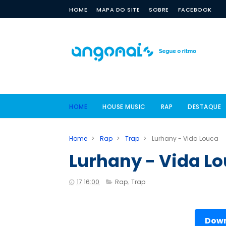
HOME
MAPA DO SITE
SOBRE
FACEBOOK
HOME
HOUSE MUSIC
RAP
DESTAQUE
Home
>
Rap
>
Trap
>
Lurhany - Vida Louca
Lurhany - Vida L
17:16:00
Rap
,
Trap
Down