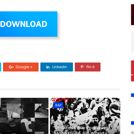
Google +
Linkedin
Pin it
RAP
Gi-O feat. Eric Rodrigues,
Mario Flxw & 610 World -