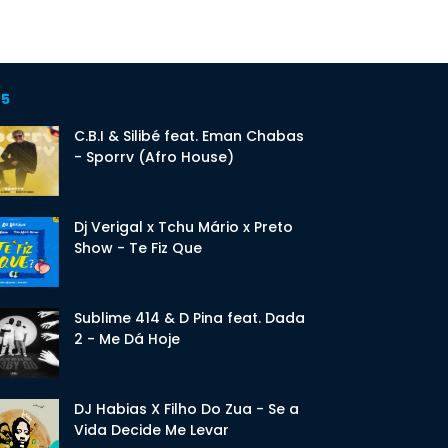
 5
C.B.I & Silibé feat. Eman Chabas
- Sporrv (Afro House)
Dj Verigal x Tchu Mário x Preto
Show - Te Fiz Que
Sublime 414 & D Pina feat. Dada
2 - Me Dá Hoje
DJ Habias X Filho Do Zua - Se a
Vida Decide Me Levar