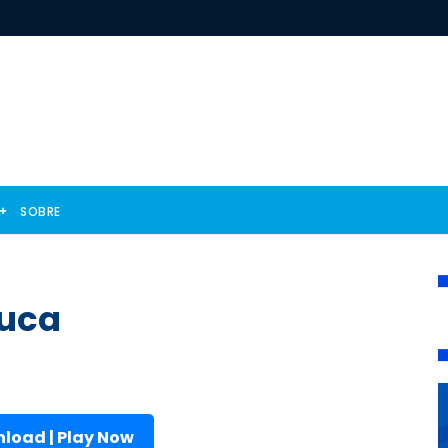
SOBRE
ouca
load | Play Now