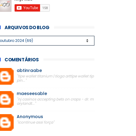
ARQUIVOS DO BLOG
COMENTÁRIOS
abtinraabe
"tipe wallet titanium | tioga arttipe wallet tip
pin..."
maeseesable
"nj casinos accepting bets on craps - dr. m
arylandt..."
Anonymous
"icontinue assi força"