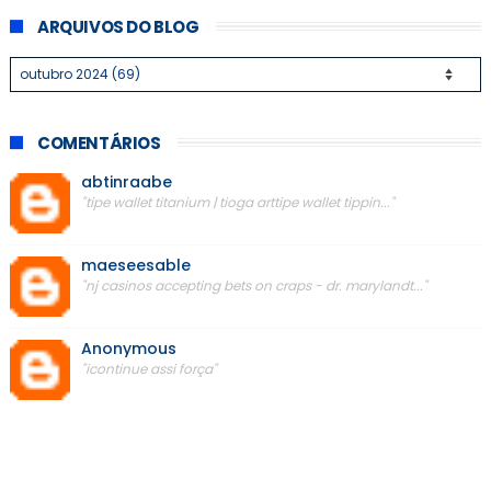
ARQUIVOS DO BLOG
COMENTÁRIOS
abtinraabe
"tipe wallet titanium | tioga arttipe wallet tippin..."
maeseesable
"nj casinos accepting bets on craps - dr. marylandt..."
Anonymous
"icontinue assi força"