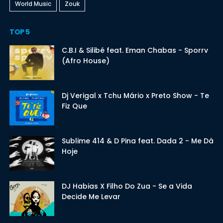
World Music
Zouk
TOP 5
C.B.I & Silibé feat. Eman Chabas - Sporrv
(Afro House)
Dj Verigal x Tchu Mário x Preto Show - Te
Fiz Que
Sublime 414 & D Pina feat. Dada 2 - Me Dá
Hoje
DJ Habias X Filho Do Zua - Se a Vida
Decide Me Levar