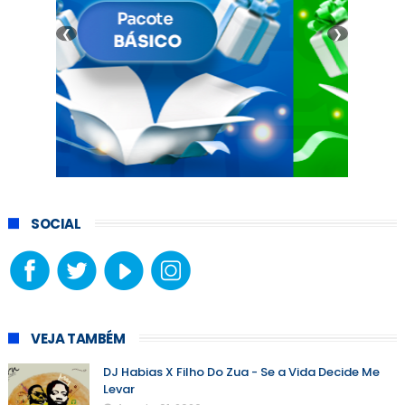
❮
❯
SOCIAL
VEJA TAMBÉM
DJ Habias X Filho Do Zua - Se a Vida Decide Me
Levar