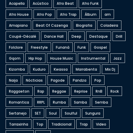
Acapella
Acústico
Afro Beat
Afro Funk
Afro House
Afro Pop
Afro Trap
Álbum
am
Amapiano
Beat Of Cazenga
Biografia
Coladeira
Coupé-Décalé
Dance Hall
Deep
Destaque
Drill
Folclore
Freestyle
Funaná
Funk
Gospel
Gqom
Hip Hop
House Music
Instrumental
Jazz
Kizomba
Kuduro
Kwassa
Marrabenta
Mix Dj
Naija
Nócticias
Pagode
Pandza
Pop
Raggaeton
Rap
Reggae
Reprise
RnB
Rock
Romantica
RRPL
Rumba
Samba
Semba
Sertanejo
SET
Soul
Soulful
Sungura
Tarraxinha
Top
Tradicional
Trap
Video