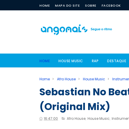
HOME
MAPA DO SITE
SOBRE
FACEBOOK
HOME
HOUSE MUSIC
RAP
DESTAQUE
Home
>
Afro House
>
House Music
>
Instrume
Sebastian No Bea
(Original Mix)
16:47:00
Afro House
,
House Music
,
Instrumen