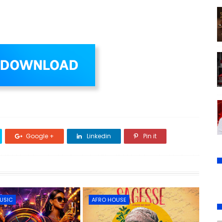
Google +
Linkedin
Pin it
USIC
AFRO HOUSE