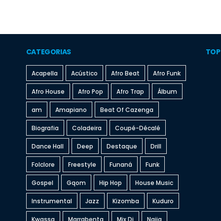
CATEGORIAS
TOP
Acapella
Acústico
Afro Beat
Afro Funk
Afro House
Afro Pop
Afro Trap
Álbum
am
Amapiano
Beat Of Cazenga
Biografia
Coladeira
Coupé-Décalé
Dance Hall
Deep
Destaque
Drill
Folclore
Freestyle
Funaná
Funk
Gospel
Gqom
Hip Hop
House Music
Instrumental
Jazz
Kizomba
Kuduro
Kwassa
Marrabenta
Mix Dj
Naija