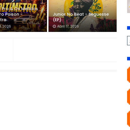
o Pro & Os Metidos
fro Poison -
Junior No Beat - Seguesse
tro
(EP)
8, 2026
Abril 17, 2026