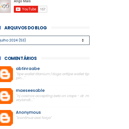
ARQUIVOS DO BLOG
COMENTÁRIOS
abtinraabe
"tipe wallet titanium | tioga arttipe wallet tip
pin..."
maeseesable
"nj casinos accepting bets on craps - dr. m
arylandt..."
Anonymous
"icontinue assi força"