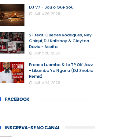
DJ V7 - Sou o Que Sou
Julho 26, 2026
2F feat. Guedes Rodrigues, Ney
Chiqui, DJ Kalisboy & Cleyton
David - Aceita
Julho 26, 2026
Franco Luambo & Le TP OK Jazz
- Likambo Ya Ngana (DJ Znobia
Remix)
Julho 24, 2026
FACEBOOK
INSCREVA-SE NO CANAL