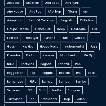
Acapella
Acústico
Afro Beat
Afro Funk
Afro House
Afro Pop
Afro Trap
Álbum
am
Amapiano
Beat Of Cazenga
Biografia
Coladeira
Coupé-Décalé
Dance Hall
Deep
Destaque
Drill
Folclore
Freestyle
Funaná
Funk
Gospel
Gqom
Hip Hop
House Music
Instrumental
Jazz
Kizomba
Kuduro
Kwassa
Marrabenta
Mix Dj
Naija
Nócticias
Pagode
Pandza
Pop
Raggaeton
Rap
Reggae
Reprise
RnB
Rock
Romantica
RRPL
Rumba
Samba
Semba
Sertanejo
SET
Soul
Soulful
Sungura
Tarraxinha
Top
Tradicional
Trap
Video