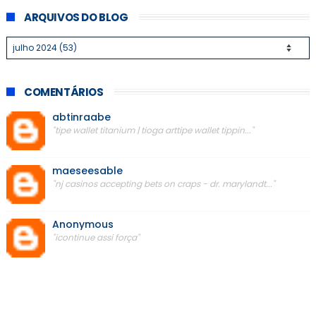
ARQUIVOS DO BLOG
COMENTÁRIOS
abtinraabe
"tipe wallet titanium | tioga arttipe wallet tippin..."
maeseesable
"nj casinos accepting bets on craps - dr. marylandt..."
Anonymous
"icontinue assi força"