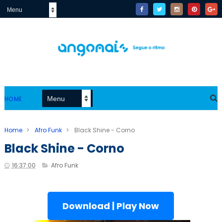
HOME
Home
>
Afro Funk
>
Black Shine - Corno
Black Shine - Corno
16:37:00
Afro Funk
Download | Play Now