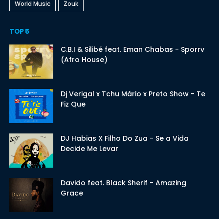
World Music
Zouk
TOP 5
C.B.I & Silibé feat. Eman Chabas - Sporrv
(Afro House)
Dj Verigal x Tchu Mário x Preto Show - Te
Fiz Que
DJ Habias X Filho Do Zua - Se a Vida
Decide Me Levar
Davido feat. Black Sherif - Amazing
Grace