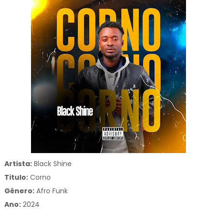
Artista:
Black Shine
Titulo:
Corno
Gênero:
Afro Funk
Ano:
2024