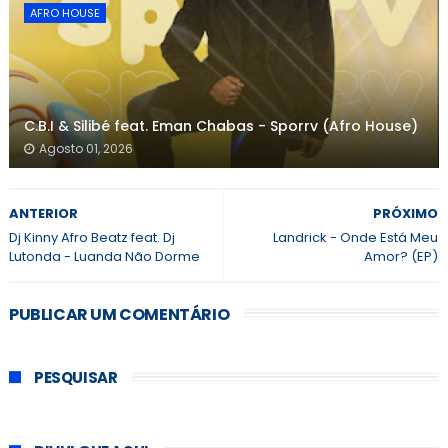
AFRO HOUSE
C.B.I & Silibé feat. Eman Chabas - Sporrv (Afro House)
Agosto 01, 2026
ANTERIOR
PRÓXIMO
Dj Kinny Afro Beatz feat. Dj
Landrick - Onde Está Meu
Lutonda - Luanda Não Dorme
Amor? (EP)
PUBLICAR UM COMENTÁRIO
PESQUISAR