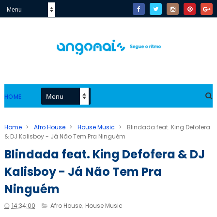
HOME
Home
>
Afro House
>
House Music
>
Blindada feat. King Defofera
& DJ Kalisboy - Já Não Tem Pra Ninguém
Blindada feat. King Defofera & DJ
Kalisboy - Já Não Tem Pra
Ninguém
14:34:00
Afro House
,
House Music