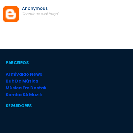
Anonymous
"icontinue assi força"
PARCEIROS
Armivaldo News
Bué De Música
Música Em Destak
Samba SA Muzik
SEGUIDORES