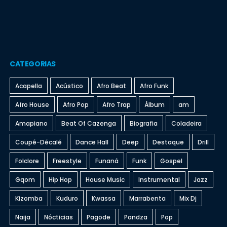
CATEGORIAS
Acapella
Acústico
Afro Beat
Afro Funk
Afro House
Afro Pop
Afro Trap
Álbum
am
Amapiano
Beat Of Cazenga
Biografia
Coladeira
Coupé-Décalé
Dance Hall
Deep
Destaque
Drill
Folclore
Freestyle
Funaná
Funk
Gospel
Gqom
Hip Hop
House Music
Instrumental
Jazz
Kizomba
Kuduro
Kwassa
Marrabenta
Mix Dj
Naija
Nócticias
Pagode
Pandza
Pop