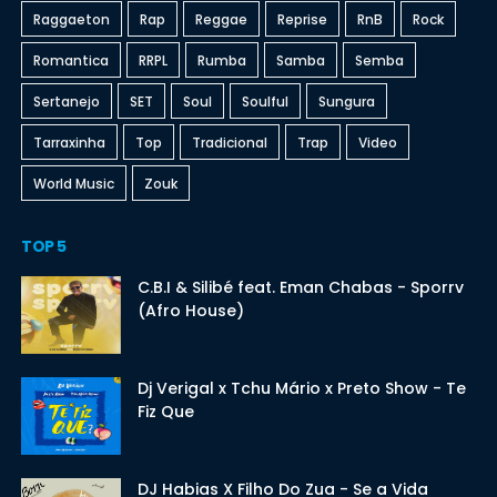
Raggaeton
Rap
Reggae
Reprise
RnB
Rock
Romantica
RRPL
Rumba
Samba
Semba
Sertanejo
SET
Soul
Soulful
Sungura
Tarraxinha
Top
Tradicional
Trap
Video
World Music
Zouk
TOP 5
C.B.I & Silibé feat. Eman Chabas - Sporrv
(Afro House)
Dj Verigal x Tchu Mário x Preto Show - Te
Fiz Que
DJ Habias X Filho Do Zua - Se a Vida