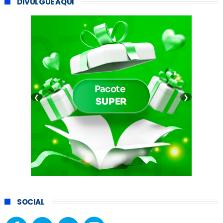
DIVULGUE AQUI
❮
❯
SOCIAL