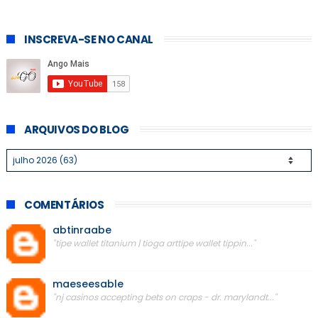
INSCREVA-SE NO CANAL
ARQUIVOS DO BLOG
COMENTÁRIOS
abtinraabe
"tipe wallet titanium | tioga arttipe wallet tippin..."
maeseesable
"nj casinos accepting bets on craps - dr. marylandt..."