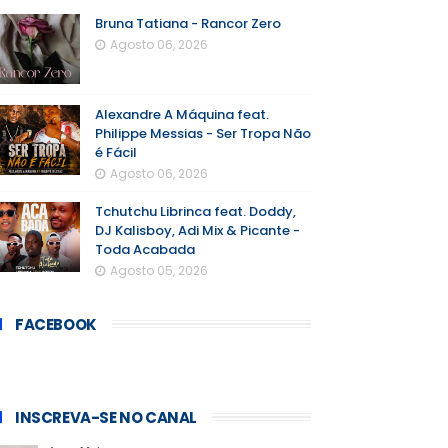
Bruna Tatiana - Rancor Zero
Agosto 06, 2026
Alexandre A Máquina feat.
Philippe Messias - Ser Tropa Não
é Fácil
Agosto 06, 2026
Tchutchu Librinca feat. Doddy,
DJ Kalisboy, Adi Mix & Picante -
Toda Acabada
Agosto 05, 2026
FACEBOOK
INSCREVA-SE NO CANAL