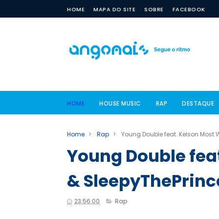
HOME
MAPA DO SITE
SOBRE
FACEBOOK
HOME
HOUSE MUSIC
RAP
DESTAQUE
Home
>
Rap
>
Young Double feat. Kelson Most 
Young Double fea
& SleepyThePrinc
23:56:00
Rap