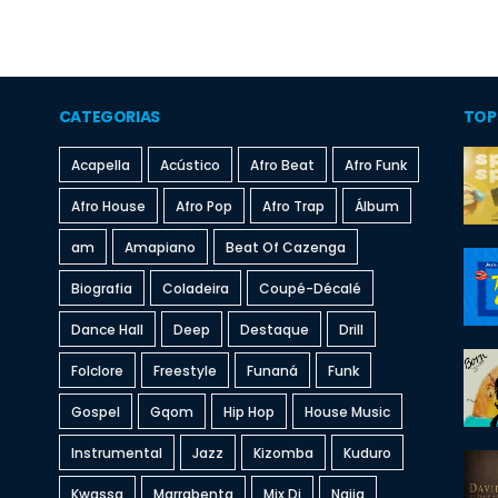
CATEGORIAS
TOP
Acapella
Acústico
Afro Beat
Afro Funk
Afro House
Afro Pop
Afro Trap
Álbum
am
Amapiano
Beat Of Cazenga
Biografia
Coladeira
Coupé-Décalé
Dance Hall
Deep
Destaque
Drill
Folclore
Freestyle
Funaná
Funk
Gospel
Gqom
Hip Hop
House Music
Instrumental
Jazz
Kizomba
Kuduro
Kwassa
Marrabenta
Mix Dj
Naija