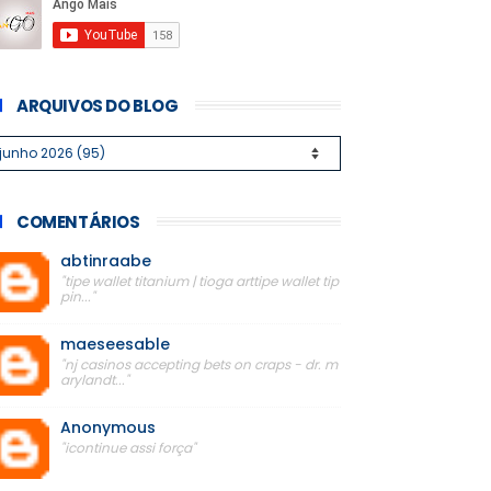
ARQUIVOS DO BLOG
COMENTÁRIOS
abtinraabe
"tipe wallet titanium | tioga arttipe wallet tip
pin..."
maeseesable
"nj casinos accepting bets on craps - dr. m
arylandt..."
Anonymous
"icontinue assi força"