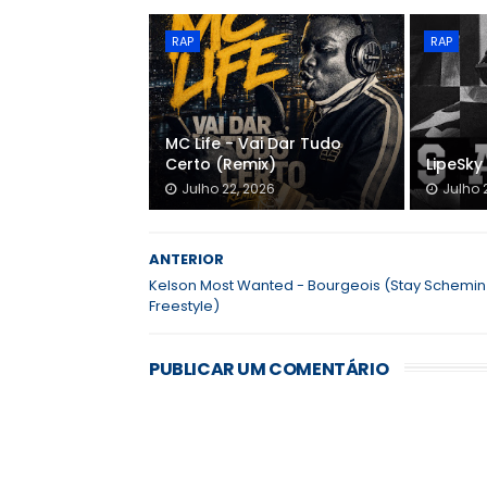
RAP
RAP
MC Life - Vai Dar Tudo
Certo (Remix)
LipeSky 
Julho 22, 2026
Julho 
ANTERIOR
Kelson Most Wanted - Bourgeois (Stay Schemin
Freestyle)
PUBLICAR UM COMENTÁRIO