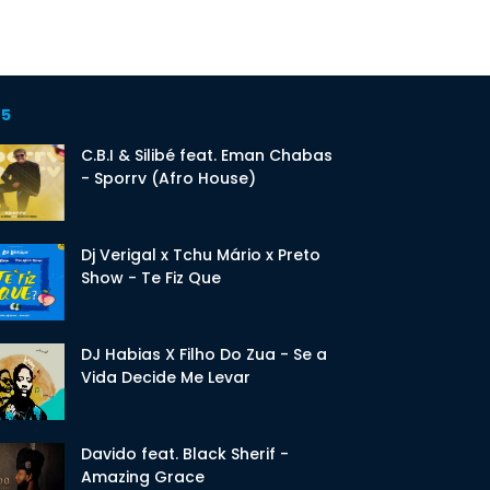
 5
C.B.I & Silibé feat. Eman Chabas
- Sporrv (Afro House)
Dj Verigal x Tchu Mário x Preto
Show - Te Fiz Que
DJ Habias X Filho Do Zua - Se a
Vida Decide Me Levar
Davido feat. Black Sherif -
Amazing Grace