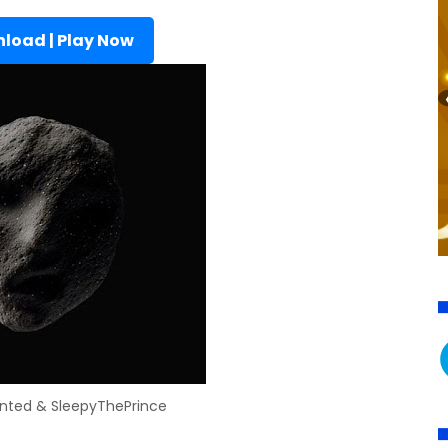
load | Play Now
nted & SleepyThePrince