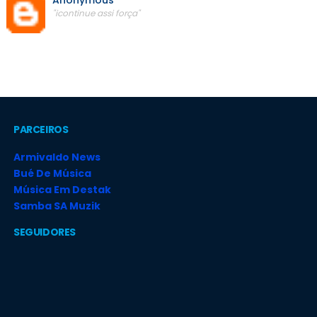
Anonymous
"icontinue assi força"
PARCEIROS
Armivaldo News
Bué De Música
Música Em Destak
Samba SA Muzik
SEGUIDORES