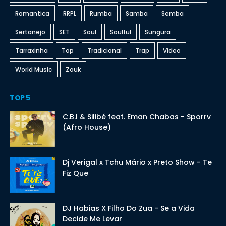
Romantica
RRPL
Rumba
Samba
Semba
Sertanejo
SET
Soul
Soulful
Sungura
Tarraxinha
Top
Tradicional
Trap
Video
World Music
Zouk
TOP 5
C.B.I & Silibé feat. Eman Chabas - Sporrv
(Afro House)
Dj Verigal x Tchu Mário x Preto Show - Te
Fiz Que
DJ Habias X Filho Do Zua - Se a Vida
Decide Me Levar