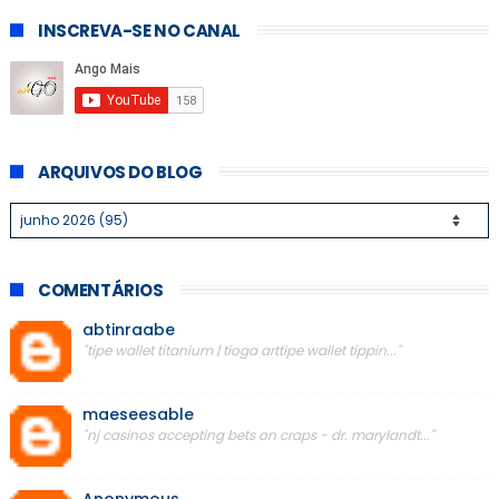
INSCREVA-SE NO CANAL
ARQUIVOS DO BLOG
COMENTÁRIOS
abtinraabe
"tipe wallet titanium | tioga arttipe wallet tippin..."
maeseesable
"nj casinos accepting bets on craps - dr. marylandt..."