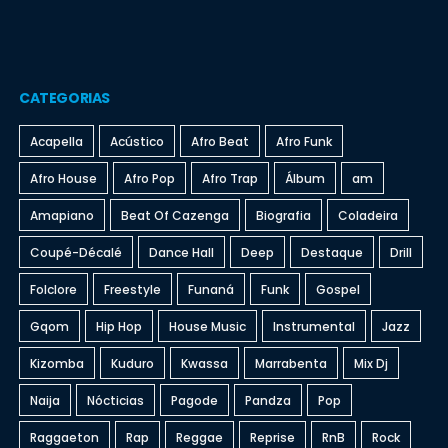
CATEGORIAS
Acapella
Acústico
Afro Beat
Afro Funk
Afro House
Afro Pop
Afro Trap
Álbum
am
Amapiano
Beat Of Cazenga
Biografia
Coladeira
Coupé-Décalé
Dance Hall
Deep
Destaque
Drill
Folclore
Freestyle
Funaná
Funk
Gospel
Gqom
Hip Hop
House Music
Instrumental
Jazz
Kizomba
Kuduro
Kwassa
Marrabenta
Mix Dj
Naija
Nócticias
Pagode
Pandza
Pop
Raggaeton
Rap
Reggae
Reprise
RnB
Rock