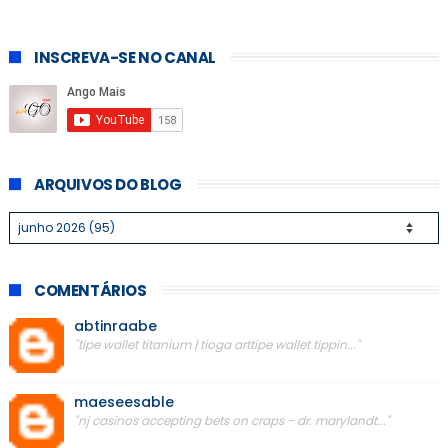
INSCREVA-SE NO CANAL
ARQUIVOS DO BLOG
COMENTÁRIOS
abtinraabe
"tipe wallet titanium | tioga arttipe wallet tippin..."
maeseesable
"nj casinos accepting bets on craps - dr. marylandt..."