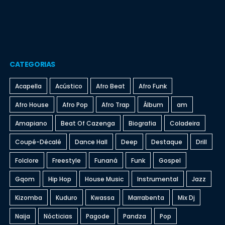
CATEGORIAS
Acapella
Acústico
Afro Beat
Afro Funk
Afro House
Afro Pop
Afro Trap
Álbum
am
Amapiano
Beat Of Cazenga
Biografia
Coladeira
Coupé-Décalé
Dance Hall
Deep
Destaque
Drill
Folclore
Freestyle
Funaná
Funk
Gospel
Gqom
Hip Hop
House Music
Instrumental
Jazz
Kizomba
Kuduro
Kwassa
Marrabenta
Mix Dj
Naija
Nócticias
Pagode
Pandza
Pop