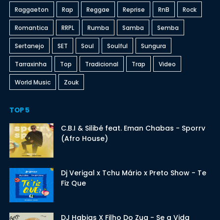
Raggaeton
Rap
Reggae
Reprise
RnB
Rock
Romantica
RRPL
Rumba
Samba
Semba
Sertanejo
SET
Soul
Soulful
Sungura
Tarraxinha
Top
Tradicional
Trap
Video
World Music
Zouk
TOP 5
C.B.I & Silibé feat. Eman Chabas - Sporrv
(Afro House)
Dj Verigal x Tchu Mário x Preto Show - Te
Fiz Que
DJ Habias X Filho Do Zua - Se a Vida