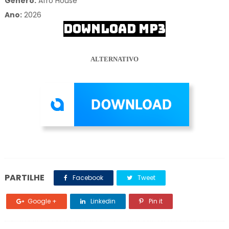
Gênero:
Afro House
Ano:
2026
DOWNLOAD MP3
ALTERNATIVO
PARTILHE
Facebook
Tweet
Google +
Linkedin
Pin it