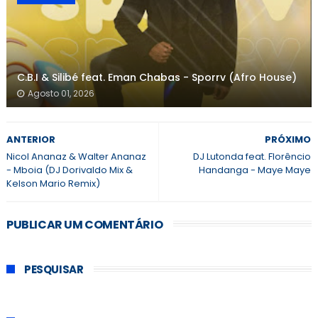
C.B.I & Silibé feat. Eman Chabas - Sporrv (Afro House)
Agosto 01, 2026
ANTERIOR
PRÓXIMO
Nicol Ananaz & Walter Ananaz
DJ Lutonda feat. Florêncio
- Mboia (DJ Dorivaldo Mix &
Handanga - Maye Maye
Kelson Mario Remix)
PUBLICAR UM COMENTÁRIO
PESQUISAR