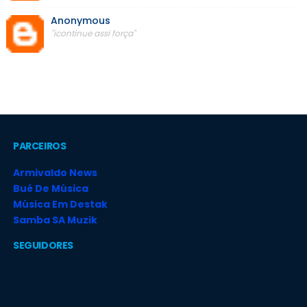
Anonymous
"icontinue assi força"
PARCEIROS
Armivaldo News
Bué De Música
Música Em Destak
Samba SA Muzik
SEGUIDORES