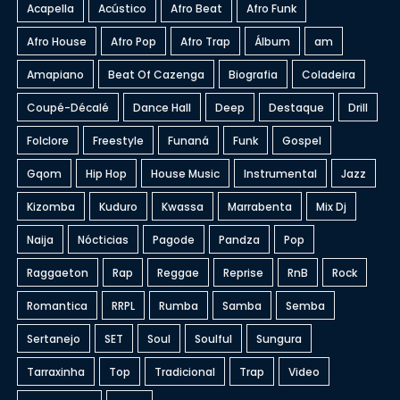
Acapella
Acústico
Afro Beat
Afro Funk
Afro House
Afro Pop
Afro Trap
Álbum
am
Amapiano
Beat Of Cazenga
Biografia
Coladeira
Coupé-Décalé
Dance Hall
Deep
Destaque
Drill
Folclore
Freestyle
Funaná
Funk
Gospel
Gqom
Hip Hop
House Music
Instrumental
Jazz
Kizomba
Kuduro
Kwassa
Marrabenta
Mix Dj
Naija
Nócticias
Pagode
Pandza
Pop
Raggaeton
Rap
Reggae
Reprise
RnB
Rock
Romantica
RRPL
Rumba
Samba
Semba
Sertanejo
SET
Soul
Soulful
Sungura
Tarraxinha
Top
Tradicional
Trap
Video