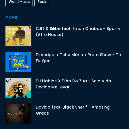
World Music
Zouk
TOP 5
C.B.I & Silibé feat. Eman Chabas - Sporrv
(Afro House)
Dj Verigal x Tchu Mário x Preto Show - Te
Fiz Que
DJ Habias X Filho Do Zua - Se a Vida
Decide Me Levar
Davido feat. Black Sherif - Amazing
Grace