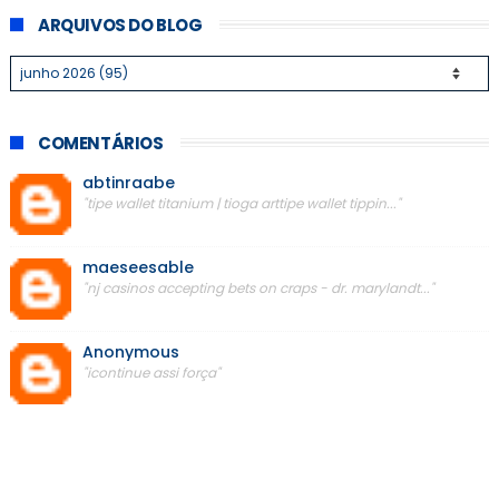
ARQUIVOS DO BLOG
COMENTÁRIOS
abtinraabe
"tipe wallet titanium | tioga arttipe wallet tippin..."
maeseesable
"nj casinos accepting bets on craps - dr. marylandt..."
Anonymous
"icontinue assi força"