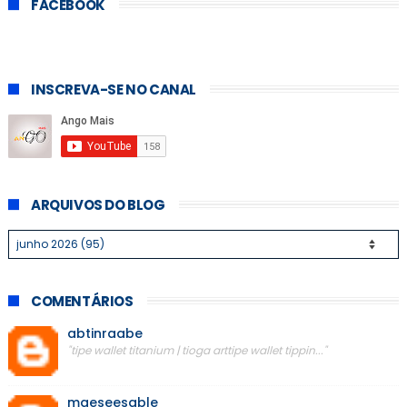
FACEBOOK
INSCREVA-SE NO CANAL
ARQUIVOS DO BLOG
COMENTÁRIOS
abtinraabe
"tipe wallet titanium | tioga arttipe wallet tippin..."
maeseesable