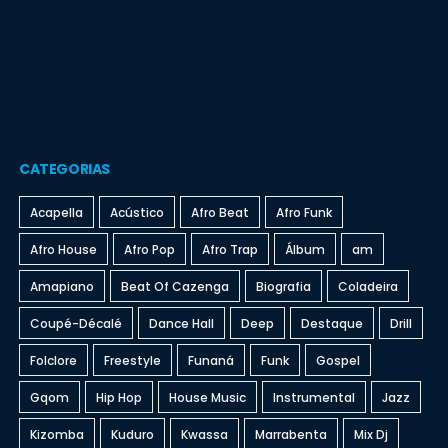
CATEGORIAS
Acapella
Acústico
Afro Beat
Afro Funk
Afro House
Afro Pop
Afro Trap
Álbum
am
Amapiano
Beat Of Cazenga
Biografia
Coladeira
Coupé-Décalé
Dance Hall
Deep
Destaque
Drill
Folclore
Freestyle
Funaná
Funk
Gospel
Gqom
Hip Hop
House Music
Instrumental
Jazz
Kizomba
Kuduro
Kwassa
Marrabenta
Mix Dj