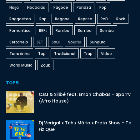
Naija
Nócticias
Pagode
Pandza
Pop
Raggaeton
Rap
Reggae
Reprise
RnB
Rock
Romantica
RRPL
Rumba
Samba
Semba
Sertanejo
SET
Soul
Soulful
Sungura
Tarraxinha
Top
Tradicional
Trap
Video
World Music
Zouk
TOP 5
C.B.I & Silibé feat. Eman Chabas - Sporrv
(Afro House)
Dj Verigal x Tchu Mário x Preto Show - Te
Fiz Que