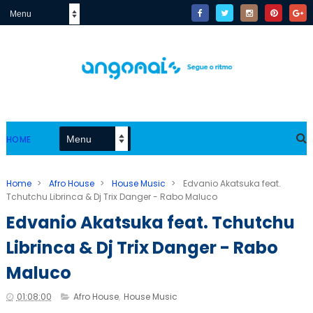
HOME
Home
>
Afro House
>
House Music
>
Edvanio Akatsuka feat.
Tchutchu Librinca & Dj Trix Danger - Rabo Maluco
Edvanio Akatsuka feat. Tchutchu
Librinca & Dj Trix Danger - Rabo
Maluco
01:08:00
Afro House
,
House Music