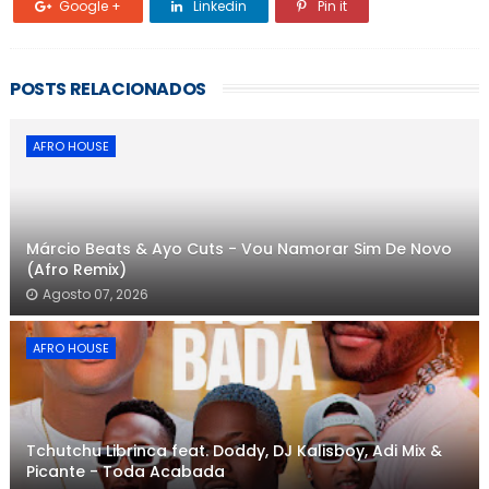
Google +
Linkedin
Pin it
POSTS RELACIONADOS
AFRO HOUSE
Márcio Beats & Ayo Cuts - Vou Namorar Sim De Novo
(Afro Remix)
Agosto 07, 2026
AFRO HOUSE
Tchutchu Librinca feat. Doddy, DJ Kalisboy, Adi Mix &
Picante - Toda Acabada