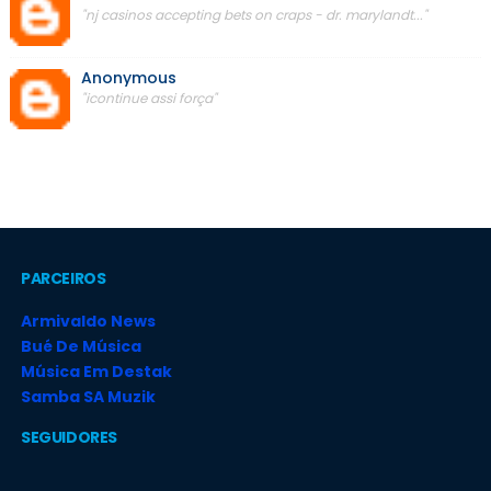
"nj casinos accepting bets on craps - dr. marylandt..."
Anonymous
"icontinue assi força"
PARCEIROS
Armivaldo News
Bué De Música
Música Em Destak
Samba SA Muzik
SEGUIDORES