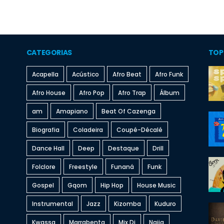
CATEGORIAS
TOP
Acapella
Acústico
Afro Beat
Afro Funk
Afro House
Afro Pop
Afro Trap
Álbum
am
Amapiano
Beat Of Cazenga
Biografia
Coladeira
Coupé-Décalé
Dance Hall
Deep
Destaque
Drill
Folclore
Freestyle
Funaná
Funk
Gospel
Gqom
Hip Hop
House Music
Instrumental
Jazz
Kizomba
Kuduro
Kwassa
Marrabenta
Mix Dj
Naija