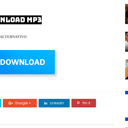
NLOAD MP3
ALTERNATIVO
Google +
Linkedin
Pin it