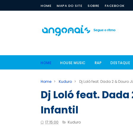
HOME
MAPA DO SITE
SOBRE
FACEBOOK
HOME
HOUSE MUSIC
RAP
DESTAQUE
Home
>
Kuduro
>
Dj Loló feat. Dada 2 & Douro Jún
Dj Loló feat. Dada
Infantil
17:15:00
Kuduro