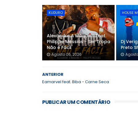
KUDURO
HOUSE M
Alexandre A Máquina feat.
Philippe Messias - Ser Tropa
Dj Veri
Não é Fácil
Preto S
Agosto 06, 2026
Agosto
ANTERIOR
Eamarvel feat. Biba - Carne Seca
PUBLICAR UM COMENTÁRIO