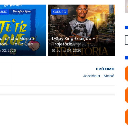
USIC
KUDURO
gal x Tchu Mário x
L-Spy King Exibição -
how - Te Fiz Que
Trajetória
 02, 2026
Julho 04, 2026
PRÓXIMO
Jordânia - Mabé