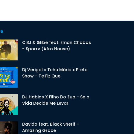
 5
C.B.I & Silibé feat. Eman Chabas
- Sporrv (Afro House)
Dj Verigal x Tchu Mário x Preto
Show - Te Fiz Que
DJ Habias X Filho Do Zua - Se a
Vida Decide Me Levar
Davido feat. Black Sherif -
Amazing Grace