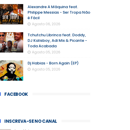
Alexandre A Máquina feat.
Philippe Messias - Ser Tropa Não
é Fácil
Agosto 06, 2026
Tchutchu Librinca feat. Doddy,
DJ Kalisboy, Adi Mix & Picante -
Toda Acabada
Agosto 05, 2026
Dj Habias - Born Again (EP)
Agosto 05, 2026
FACEBOOK
INSCREVA-SE NO CANAL