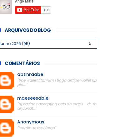
ARQUIVOS DO BLOG
COMENTÁRIOS
abtinraabe
"tipe wallet titanium | tioga arttipe wallet tip
pin..."
maeseesable
"nj casinos accepting bets on craps - dr. m
arylandt..."
Anonymous
"icontinue assi força"