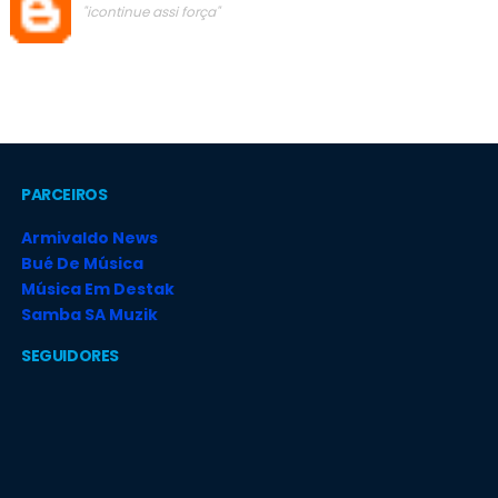
"icontinue assi força"
PARCEIROS
Armivaldo News
Bué De Música
Música Em Destak
Samba SA Muzik
SEGUIDORES