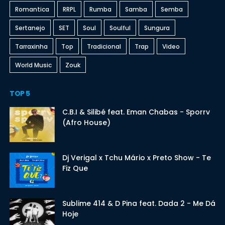
Romantica
RRPL
Rumba
Samba
Semba
Sertanejo
SET
Soul
Soulful
Sungura
Tarraxinha
Top
Tradicional
Trap
Video
World Music
Zouk
TOP 5
C.B.I & Silibé feat. Eman Chabas - Sporrv
(Afro House)
Dj Verigal x Tchu Mário x Preto Show - Te
Fiz Que
Sublime 414 & D Pina feat. Dada 2 - Me Dá
Hoje