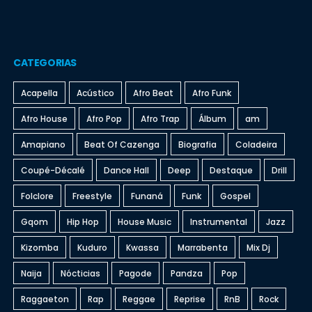
CATEGORIAS
Acapella
Acústico
Afro Beat
Afro Funk
Afro House
Afro Pop
Afro Trap
Álbum
am
Amapiano
Beat Of Cazenga
Biografia
Coladeira
Coupé-Décalé
Dance Hall
Deep
Destaque
Drill
Folclore
Freestyle
Funaná
Funk
Gospel
Gqom
Hip Hop
House Music
Instrumental
Jazz
Kizomba
Kuduro
Kwassa
Marrabenta
Mix Dj
Naija
Nócticias
Pagode
Pandza
Pop
Raggaeton
Rap
Reggae
Reprise
RnB
Rock