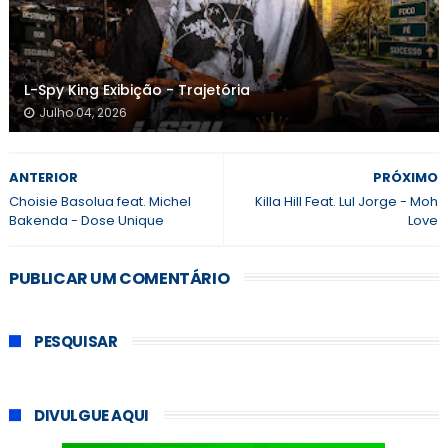
L-Spy King Exibição - Trajetória
Julho 04, 2026
ANTERIOR
PRÓXIMO
Choisie Basolua feat. Michel
Killa Hill Feat. Lul Jorge - Moh
Bakenda - Dose Unique
Love
PUBLICAR UM COMENTÁRIO
PESQUISAR
DIVULGUE AQUI