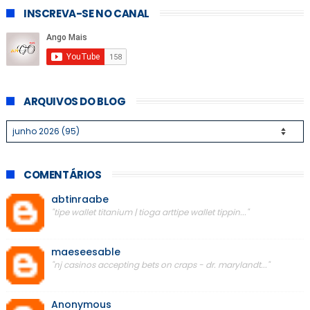
INSCREVA-SE NO CANAL
ARQUIVOS DO BLOG
COMENTÁRIOS
abtinraabe
"tipe wallet titanium | tioga arttipe wallet tippin..."
maeseesable
"nj casinos accepting bets on craps - dr. marylandt..."
Anonymous