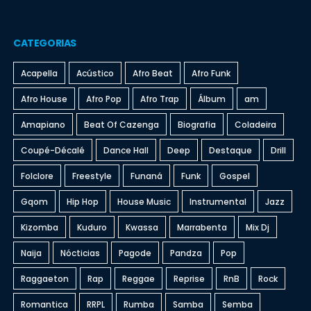
CATEGORIAS
Acapella
Acústico
Afro Beat
Afro Funk
Afro House
Afro Pop
Afro Trap
Álbum
am
Amapiano
Beat Of Cazenga
Biografia
Coladeira
Coupé-Décalé
Dance Hall
Deep
Destaque
Drill
Folclore
Freestyle
Funaná
Funk
Gospel
Gqom
Hip Hop
House Music
Instrumental
Jazz
Kizomba
Kuduro
Kwassa
Marrabenta
Mix Dj
Naija
Nócticias
Pagode
Pandza
Pop
Raggaeton
Rap
Reggae
Reprise
RnB
Rock
Romantica
RRPL
Rumba
Samba
Semba