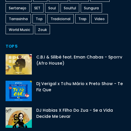
Sertanejo
SET
Soul
Soulful
Sungura
Tarraxinha
Top
Tradicional
Trap
Video
World Music
Zouk
TOP 5
C.B.I & Silibé feat. Eman Chabas - Sporrv
(Afro House)
Dj Verigal x Tchu Mário x Preto Show - Te
Fiz Que
DJ Habias X Filho Do Zua - Se a Vida
Decide Me Levar