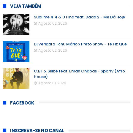
VEJA TAMBÉM
Sublime 414 & D Pina feat. Dada 2 - Me Dá Hoje
Agosto 02, 2026
Dj Verigal x Tchu Mário x Preto Show - Te Fiz Que
Agosto 02, 2026
C.B.I & Silibé feat. Eman Chabas - Sporrv (Afro
House)
Agosto 01, 2026
FACEBOOK
INSCREVA-SE NO CANAL