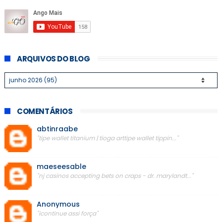
ARQUIVOS DO BLOG
COMENTÁRIOS
abtinraabe
"tipe wallet titanium | tioga arttipe wallet tippin..."
maeseesable
"nj casinos accepting bets on craps - dr. marylandt..."
Anonymous
"icontinue assi força"