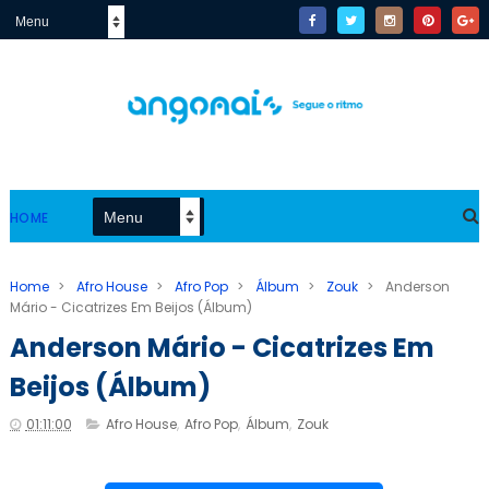
HOME
Home
>
Afro House
>
Afro Pop
>
Álbum
>
Zouk
>
Anderson
Mário - Cicatrizes Em Beijos (Álbum)
Anderson Mário - Cicatrizes Em
Beijos (Álbum)
01:11:00
Afro House
,
Afro Pop
,
Álbum
,
Zouk