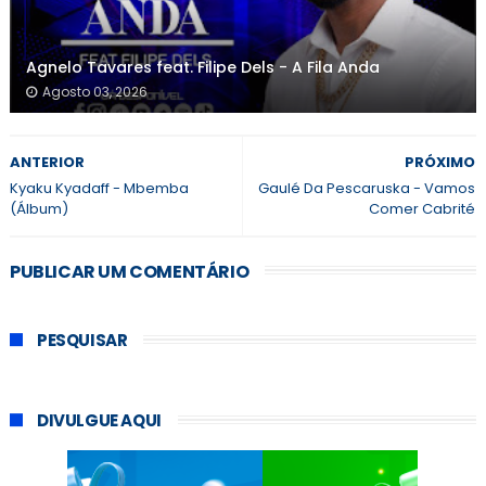
Agnelo Tavares feat. Filipe Dels - A Fila Anda
Agosto 03, 2026
ANTERIOR
PRÓXIMO
Kyaku Kyadaff - Mbemba
Gaulé Da Pescaruska - Vamos
(Álbum)
Comer Cabrité
PUBLICAR UM COMENTÁRIO
PESQUISAR
DIVULGUE AQUI