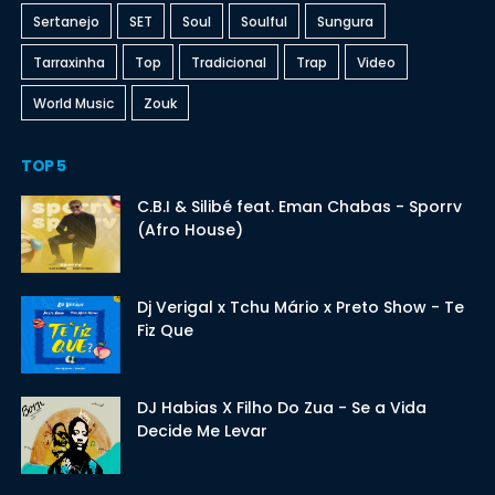
Sertanejo
SET
Soul
Soulful
Sungura
Tarraxinha
Top
Tradicional
Trap
Video
World Music
Zouk
TOP 5
C.B.I & Silibé feat. Eman Chabas - Sporrv
(Afro House)
Dj Verigal x Tchu Mário x Preto Show - Te
Fiz Que
DJ Habias X Filho Do Zua - Se a Vida
Decide Me Levar