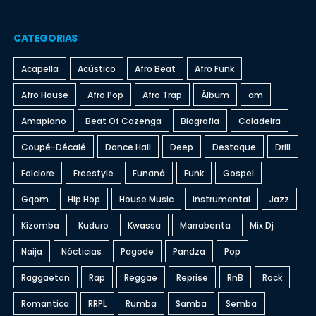
CATEGORIAS
Acapella
Acústico
Afro Beat
Afro Funk
Afro House
Afro Pop
Afro Trap
Álbum
am
Amapiano
Beat Of Cazenga
Biografia
Coladeira
Coupé-Décalé
Dance Hall
Deep
Destaque
Drill
Folclore
Freestyle
Funaná
Funk
Gospel
Gqom
Hip Hop
House Music
Instrumental
Jazz
Kizomba
Kuduro
Kwassa
Marrabenta
Mix Dj
Naija
Nócticias
Pagode
Pandza
Pop
Raggaeton
Rap
Reggae
Reprise
RnB
Rock
Romantica
RRPL
Rumba
Samba
Semba