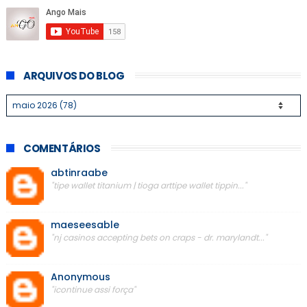
ARQUIVOS DO BLOG
COMENTÁRIOS
abtinraabe
"tipe wallet titanium | tioga arttipe wallet tippin..."
maeseesable
"nj casinos accepting bets on craps - dr. marylandt..."
Anonymous
"icontinue assi força"