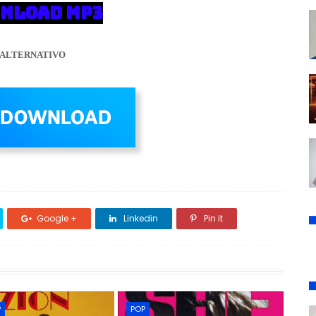
NLOAD MP3
ALTERNATIVO
Google +
Linkedin
Pin it
P
POP