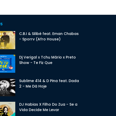
 5
C.B.I & Silibé feat. Eman Chabas
- Sporrv (Afro House)
Dj Verigal x Tchu Mário x Preto
Show - Te Fiz Que
Sublime 414 & D Pina feat. Dada
2 - Me Dá Hoje
DJ Habias X Filho Do Zua - Se a
Vida Decide Me Levar