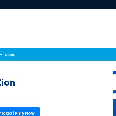
SOBRE
Zion
load | Play Now