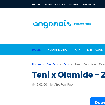
HOME
MAPA DO SITE
SOBRE
FACEBOOK
HOME
HOUSE MUSIC
RAP
DESTAQUE
Home
>
Afro Pop
>
Pop
>
Teni x Olamide - Zion
Teni x Olamide - 
15:02:00
Afro Pop
,
Pop
Down