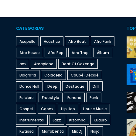
CATEGORIAS
TOP
Acapella
Acústico
Afro Beat
Afro Funk
Afro House
Afro Pop
Afro Trap
Álbum
am
Amapiano
Beat Of Cazenga
Biografia
Coladeira
Coupé-Décalé
Dance Hall
Deep
Destaque
Drill
Folclore
Freestyle
Funaná
Funk
Gospel
Gqom
Hip Hop
House Music
Instrumental
Jazz
Kizomba
Kuduro
Kwassa
Marrabenta
Mix Dj
Naija