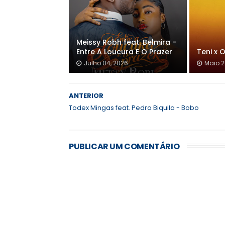
Meissy Robh feat. Belmira -
Entre A Loucura E O Prazer
Teni x 
Julho 04, 2026
Maio 2
ANTERIOR
Todex Mingas feat. Pedro Biquila - Bobo
PUBLICAR UM COMENTÁRIO