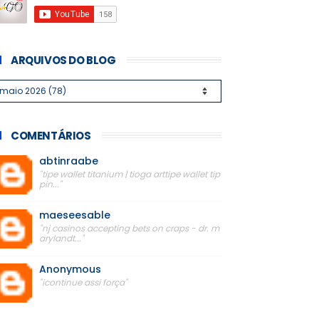
ARQUIVOS DO BLOG
COMENTÁRIOS
abtinraabe
"tipe wallet titanium | tioga arttipe wallet tip
pin..."
maeseesable
"nj casinos accepting bets on craps - dr. m
arylandt..."
Anonymous
"icontinue assi força"