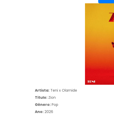
Artista:
Teni x Olamide
Titulo:
Zion
Gênero:
Pop
Ano:
2026