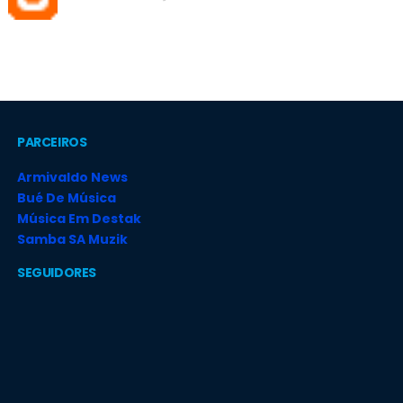
PARCEIROS
Armivaldo News
Bué De Música
Música Em Destak
Samba SA Muzik
SEGUIDORES