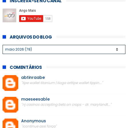
INSCREVA-SE NO CANAL
ARQUIVOS DO BLOG
COMENTÁRIOS
abtinraabe
"tipe wallet titanium | tioga arttipe wallet tippin..."
maeseesable
"nj casinos accepting bets on craps - dr. marylandt..."
Anonymous
"icontinue assi força"