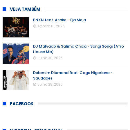
VEJA TAMBÉM
BNXN feat. Asake - Eja Meja
Agosto 01, 2026
DJ Malvado & Salima Chica - Songi Songi (Afro
House Mix)
Julho 30, 2026
Delomim Diamond feat. Cage Nigeriano -
Saudades
Julho 28, 2026
FACEBOOK