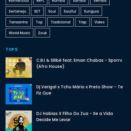
Romantica
RRPL
Rumba
Samba
Semba
Sertanejo
SET
Soul
Soulful
Sungura
Tarraxinha
Top
Tradicional
Trap
Video
World Music
Zouk
TOP 5
C.B.I & Silibé feat. Eman Chabas - Sporrv
(Afro House)
Dj Verigal x Tchu Mário x Preto Show - Te
Fiz Que
DJ Habias X Filho Do Zua - Se a Vida
Decide Me Levar