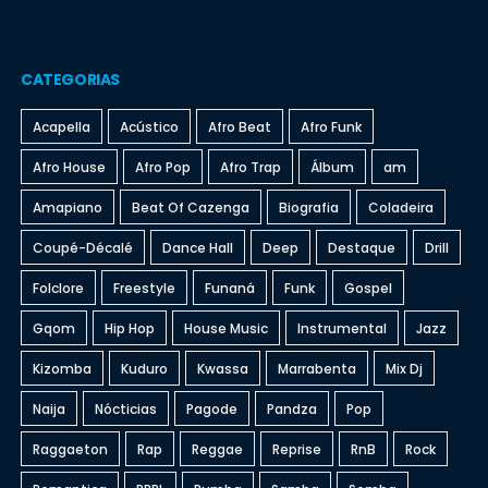
CATEGORIAS
Acapella
Acústico
Afro Beat
Afro Funk
Afro House
Afro Pop
Afro Trap
Álbum
am
Amapiano
Beat Of Cazenga
Biografia
Coladeira
Coupé-Décalé
Dance Hall
Deep
Destaque
Drill
Folclore
Freestyle
Funaná
Funk
Gospel
Gqom
Hip Hop
House Music
Instrumental
Jazz
Kizomba
Kuduro
Kwassa
Marrabenta
Mix Dj
Naija
Nócticias
Pagode
Pandza
Pop
Raggaeton
Rap
Reggae
Reprise
RnB
Rock