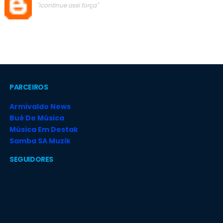
"icontinue assi força"
PARCEIROS
Armivaldo News
Bué De Música
Música Em Destak
Samba SA Muzik
SEGUIDORES