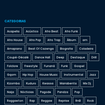
CATEGORIAS
Acapella
Acústico
Afro Beat
Afro Funk
Afro House
Afro Pop
Afro Trap
Álbum
am
Amapiano
Beat Of Cazenga
Biografia
Coladeira
Coupé-Décalé
Dance Hall
Deep
Destaque
Drill
Folclore
Freestyle
Funaná
Funk
Gospel
Gqom
Hip Hop
House Music
Instrumental
Jazz
Kizomba
Kuduro
Kwassa
Marrabenta
Mix Dj
Naija
Nócticias
Pagode
Pandza
Pop
Raggaeton
Rap
Reggae
Reprise
RnB
Rock