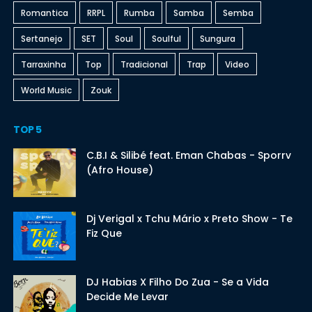
Romantica
RRPL
Rumba
Samba
Semba
Sertanejo
SET
Soul
Soulful
Sungura
Tarraxinha
Top
Tradicional
Trap
Video
World Music
Zouk
TOP 5
C.B.I & Silibé feat. Eman Chabas - Sporrv
(Afro House)
Dj Verigal x Tchu Mário x Preto Show - Te
Fiz Que
DJ Habias X Filho Do Zua - Se a Vida
Decide Me Levar