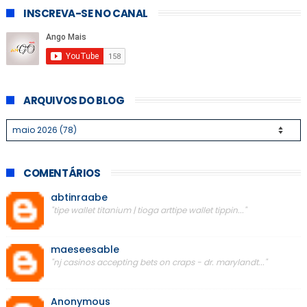
INSCREVA-SE NO CANAL
ARQUIVOS DO BLOG
COMENTÁRIOS
abtinraabe
"tipe wallet titanium | tioga arttipe wallet tippin..."
maeseesable
"nj casinos accepting bets on craps - dr. marylandt..."
Anonymous