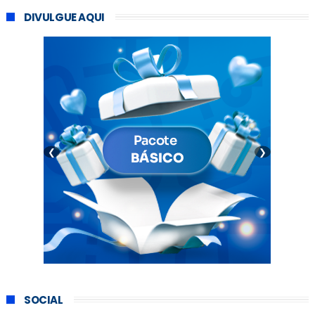
DIVULGUE AQUI
❮
❯
SOCIAL