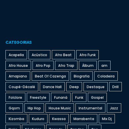
CATEGORIAS
Acapella
Acústico
Afro Beat
Afro Funk
Afro House
Afro Pop
Afro Trap
Álbum
am
Amapiano
Beat Of Cazenga
Biografia
Coladeira
Coupé-Décalé
Dance Hall
Deep
Destaque
Drill
Folclore
Freestyle
Funaná
Funk
Gospel
Gqom
Hip Hop
House Music
Instrumental
Jazz
Kizomba
Kuduro
Kwassa
Marrabenta
Mix Dj