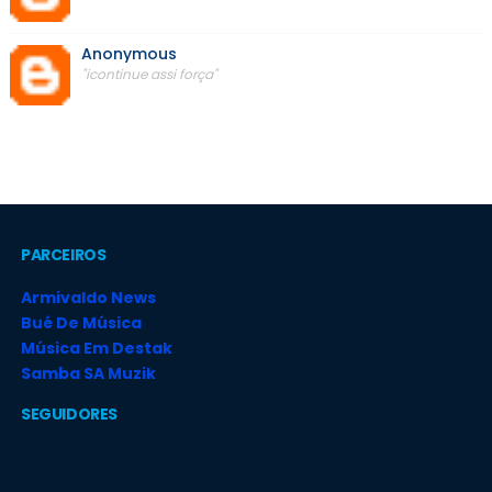
Anonymous
"icontinue assi força"
PARCEIROS
Armivaldo News
Bué De Música
Música Em Destak
Samba SA Muzik
SEGUIDORES