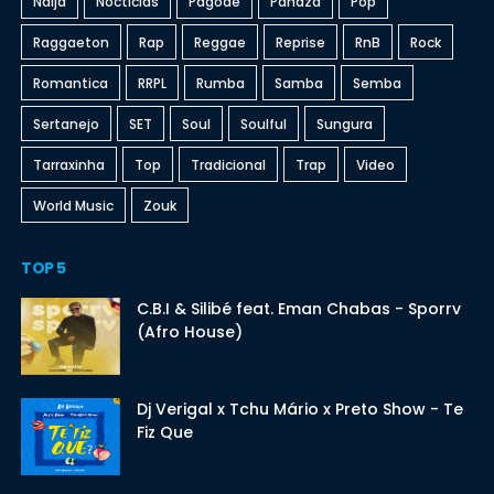
Naija
Nócticias
Pagode
Pandza
Pop
Raggaeton
Rap
Reggae
Reprise
RnB
Rock
Romantica
RRPL
Rumba
Samba
Semba
Sertanejo
SET
Soul
Soulful
Sungura
Tarraxinha
Top
Tradicional
Trap
Video
World Music
Zouk
TOP 5
C.B.I & Silibé feat. Eman Chabas - Sporrv
(Afro House)
Dj Verigal x Tchu Mário x Preto Show - Te
Fiz Que