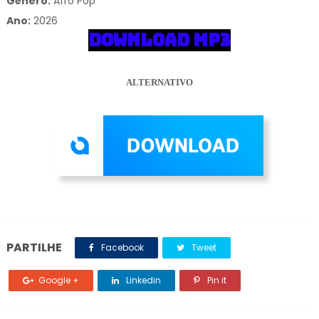
Gênero:
Afro Pop
Ano:
2026
DOWNLOAD MP3
ALTERNATIVO
PARTILHE
Facebook
Tweet
Google +
Linkedin
Pin it