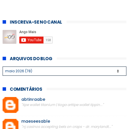
INSCREVA-SE NO CANAL
ARQUIVOS DO BLOG
COMENTÁRIOS
abtinraabe
"tipe wallet titanium | tioga arttipe wallet tippin..."
maeseesable
"nj casinos accepting bets on craps - dr. marylandt..."