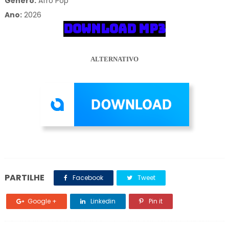
Gênero:
Afro Pop
Ano:
2026
DOWNLOAD MP3
ALTERNATIVO
PARTILHE
Facebook
Tweet
Google +
Linkedin
Pin it