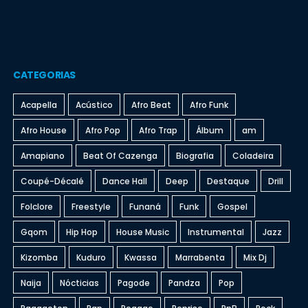
CATEGORIAS
Acapella
Acústico
Afro Beat
Afro Funk
Afro House
Afro Pop
Afro Trap
Álbum
am
Amapiano
Beat Of Cazenga
Biografia
Coladeira
Coupé-Décalé
Dance Hall
Deep
Destaque
Drill
Folclore
Freestyle
Funaná
Funk
Gospel
Gqom
Hip Hop
House Music
Instrumental
Jazz
Kizomba
Kuduro
Kwassa
Marrabenta
Mix Dj
Naija
Nócticias
Pagode
Pandza
Pop