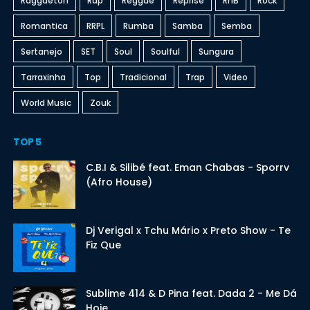
Raggaeton
Rap
Reggae
Reprise
RnB
Rock
Romantica
RRPL
Rumba
Samba
Semba
Sertanejo
SET
Soul
Soulful
Sungura
Tarraxinha
Top
Tradicional
Trap
Video
World Music
Zouk
TOP 5
C.B.I & Silibé feat. Eman Chabas - Sporrv
(Afro House)
Dj Verigal x Tchu Mário x Preto Show - Te
Fiz Que
Sublime 414 & D Pina feat. Dada 2 - Me Dá
Hoje