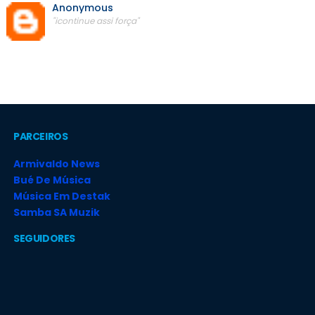
Anonymous
"icontinue assi força"
PARCEIROS
Armivaldo News
Bué De Música
Música Em Destak
Samba SA Muzik
SEGUIDORES