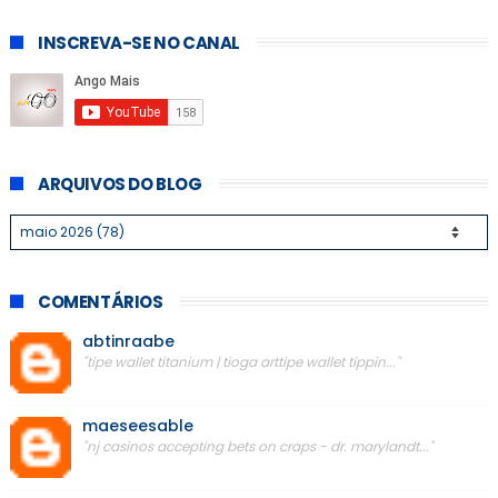
INSCREVA-SE NO CANAL
ARQUIVOS DO BLOG
COMENTÁRIOS
abtinraabe
"tipe wallet titanium | tioga arttipe wallet tippin..."
maeseesable
"nj casinos accepting bets on craps - dr. marylandt..."