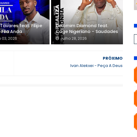
Tavares feat. Filipe
Delomim Diamond feat.
A Fila Anda
Cage Nigeriano - Saudades
 03, 2026
Julho 28, 2026
PRÓXIMO
Ivan Alekxei - Peça A Deus