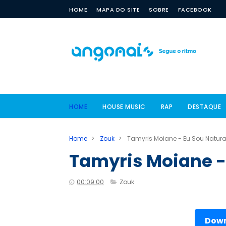
HOME
MAPA DO SITE
SOBRE
FACEBOOK
HOME
HOUSE MUSIC
RAP
DESTAQUE
Home
>
Zouk
>
Tamyris Moiane - Eu Sou Natura
Tamyris Moiane -
00:09:00
Zouk
Down