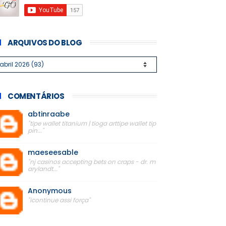
ARQUIVOS DO BLOG
COMENTÁRIOS
abtinraabe
"tipe wallet titanium | tioga arttipe wallet tip
pin..."
maeseesable
"nj casinos accepting bets on craps - dr. m
arylandt..."
Anonymous
"icontinue assi força"