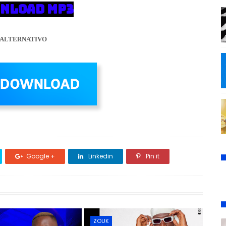
NLOAD MP3
ALTERNATIVO
Google +
Linkedin
Pin it
ZOUK