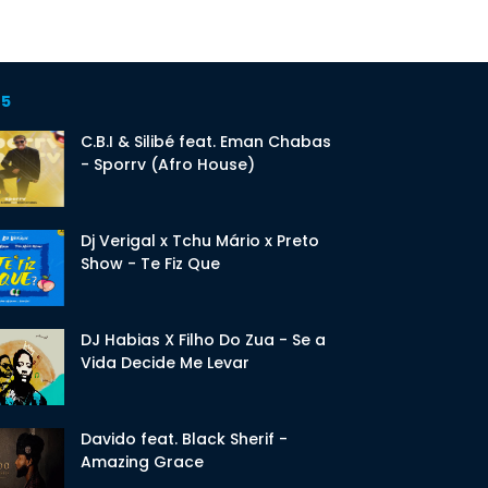
 5
C.B.I & Silibé feat. Eman Chabas
- Sporrv (Afro House)
Dj Verigal x Tchu Mário x Preto
Show - Te Fiz Que
DJ Habias X Filho Do Zua - Se a
Vida Decide Me Levar
Davido feat. Black Sherif -
Amazing Grace