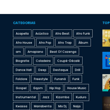
CATEGORIAS
TOP
Acapella
Acústico
Afro Beat
Afro Funk
Afro House
Afro Pop
Afro Trap
Álbum
am
Amapiano
Beat Of Cazenga
Biografia
Coladeira
Coupé-Décalé
Dance Hall
Deep
Destaque
Drill
Folclore
Freestyle
Funaná
Funk
Gospel
Gqom
Hip Hop
House Music
Instrumental
Jazz
Kizomba
Kuduro
Kwassa
Marrabenta
Mix Dj
Naija