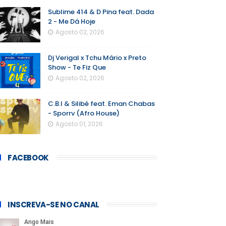
Sublime 414 & D Pina feat. Dada
2 - Me Dá Hoje
Agosto 02, 2026
Dj Verigal x Tchu Mário x Preto
Show - Te Fiz Que
Agosto 02, 2026
C.B.I & Silibé feat. Eman Chabas
- Sporrv (Afro House)
Agosto 01, 2026
FACEBOOK
INSCREVA-SE NO CANAL