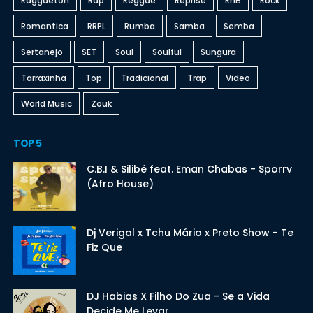
Raggaeton
Rap
Reggae
Reprise
RnB
Rock
Romantica
RRPL
Rumba
Samba
Semba
Sertanejo
SET
Soul
Soulful
Sungura
Tarraxinha
Top
Tradicional
Trap
Video
World Music
Zouk
TOP 5
C.B.I & Silibé feat. Eman Chabas - Sporrv
(Afro House)
Dj Verigal x Tchu Mário x Preto Show - Te
Fiz Que
DJ Habias X Filho Do Zua - Se a Vida
Decide Me Levar