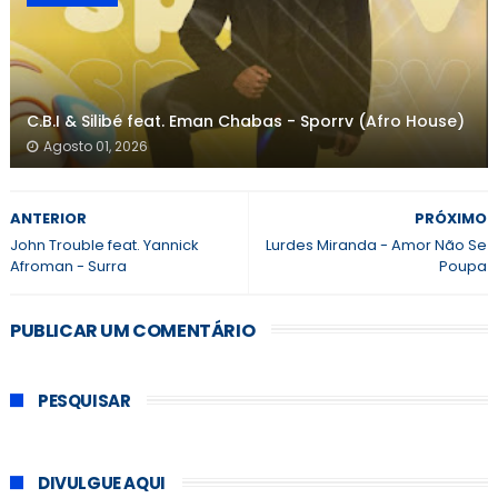
C.B.I & Silibé feat. Eman Chabas - Sporrv (Afro House)
Agosto 01, 2026
ANTERIOR
PRÓXIMO
John Trouble feat. Yannick
Lurdes Miranda - Amor Não Se
Afroman - Surra
Poupa
PUBLICAR UM COMENTÁRIO
PESQUISAR
DIVULGUE AQUI