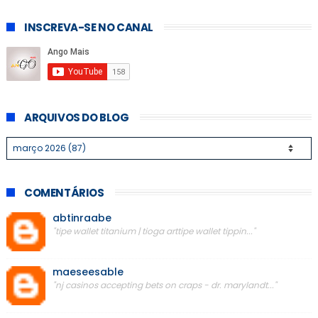
INSCREVA-SE NO CANAL
ARQUIVOS DO BLOG
COMENTÁRIOS
abtinraabe
"tipe wallet titanium | tioga arttipe wallet tippin..."
maeseesable
"nj casinos accepting bets on craps - dr. marylandt..."