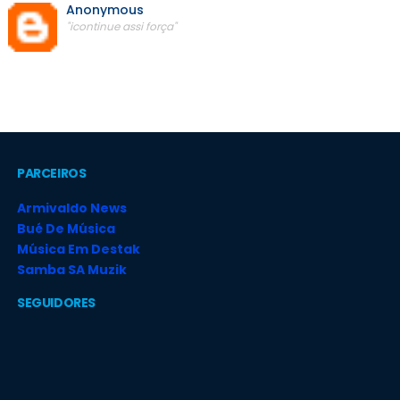
Anonymous
"icontinue assi força"
PARCEIROS
Armivaldo News
Bué De Música
Música Em Destak
Samba SA Muzik
SEGUIDORES