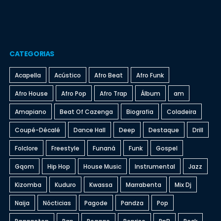
CATEGORIAS
Acapella
Acústico
Afro Beat
Afro Funk
Afro House
Afro Pop
Afro Trap
Álbum
am
Amapiano
Beat Of Cazenga
Biografia
Coladeira
Coupé-Décalé
Dance Hall
Deep
Destaque
Drill
Folclore
Freestyle
Funaná
Funk
Gospel
Gqom
Hip Hop
House Music
Instrumental
Jazz
Kizomba
Kuduro
Kwassa
Marrabenta
Mix Dj
Naija
Nócticias
Pagode
Pandza
Pop