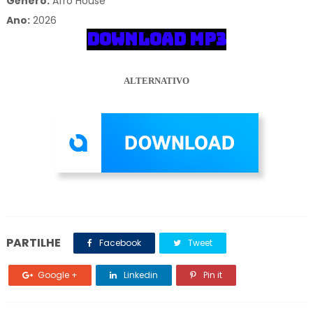
Gênero:
Afro House
Ano:
2026
DOWNLOAD MP3
ALTERNATIVO
PARTILHE
Facebook
Tweet
Google +
Linkedin
Pin it