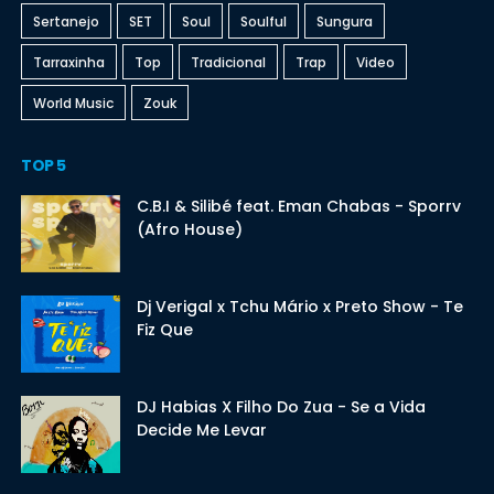
Sertanejo
SET
Soul
Soulful
Sungura
Tarraxinha
Top
Tradicional
Trap
Video
World Music
Zouk
TOP 5
C.B.I & Silibé feat. Eman Chabas - Sporrv
(Afro House)
Dj Verigal x Tchu Mário x Preto Show - Te
Fiz Que
DJ Habias X Filho Do Zua - Se a Vida
Decide Me Levar