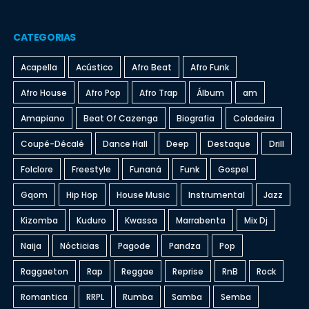
CATEGORIAS
Acapella
Acústico
Afro Beat
Afro Funk
Afro House
Afro Pop
Afro Trap
Álbum
am
Amapiano
Beat Of Cazenga
Biografia
Coladeira
Coupé-Décalé
Dance Hall
Deep
Destaque
Drill
Folclore
Freestyle
Funaná
Funk
Gospel
Gqom
Hip Hop
House Music
Instrumental
Jazz
Kizomba
Kuduro
Kwassa
Marrabenta
Mix Dj
Naija
Nócticias
Pagode
Pandza
Pop
Raggaeton
Rap
Reggae
Reprise
RnB
Rock
Romantica
RRPL
Rumba
Samba
Semba