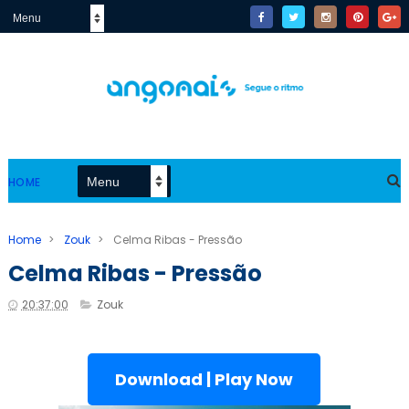
HOME
Home
>
Zouk
>
Celma Ribas - Pressão
Celma Ribas - Pressão
20:37:00
Zouk
Download | Play Now