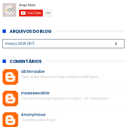
ARQUIVOS DO BLOG
COMENTÁRIOS
abtinraabe
"tipe wallet titanium | tioga arttipe wallet tippin..."
maeseesable
"nj casinos accepting bets on craps - dr. marylandt..."
Anonymous
"icontinue assi força"