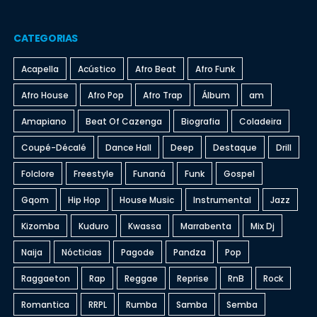
CATEGORIAS
Acapella
Acústico
Afro Beat
Afro Funk
Afro House
Afro Pop
Afro Trap
Álbum
am
Amapiano
Beat Of Cazenga
Biografia
Coladeira
Coupé-Décalé
Dance Hall
Deep
Destaque
Drill
Folclore
Freestyle
Funaná
Funk
Gospel
Gqom
Hip Hop
House Music
Instrumental
Jazz
Kizomba
Kuduro
Kwassa
Marrabenta
Mix Dj
Naija
Nócticias
Pagode
Pandza
Pop
Raggaeton
Rap
Reggae
Reprise
RnB
Rock
Romantica
RRPL
Rumba
Samba
Semba