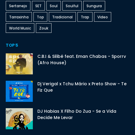
Sertanejo
SET
Soul
Soulful
Sungura
Tarraxinha
Top
Tradicional
Trap
Video
World Music
Zouk
TOP 5
C.B.I & Silibé feat. Eman Chabas - Sporrv
(Afro House)
Dj Verigal x Tchu Mário x Preto Show - Te
Fiz Que
DJ Habias X Filho Do Zua - Se a Vida
Decide Me Levar