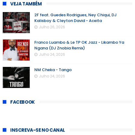
VEJA TAMBÉM
2F feat. Guedes Rodrigues, Ney Chiqui, DJ
Kalisboy & Cleyton David - Aceita
Julho 26, 2026
Franco Luambo & Le TP OK Jazz - Likambo Ya
Ngana (DJ Znobia Remix)
Julho 24, 2026
NM Cheka - Tango
Julho 24, 2026
FACEBOOK
INSCREVA-SE NO CANAL