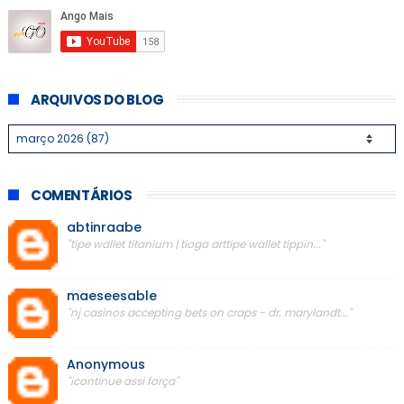
ARQUIVOS DO BLOG
COMENTÁRIOS
abtinraabe
"tipe wallet titanium | tioga arttipe wallet tippin..."
maeseesable
"nj casinos accepting bets on craps - dr. marylandt..."
Anonymous
"icontinue assi força"