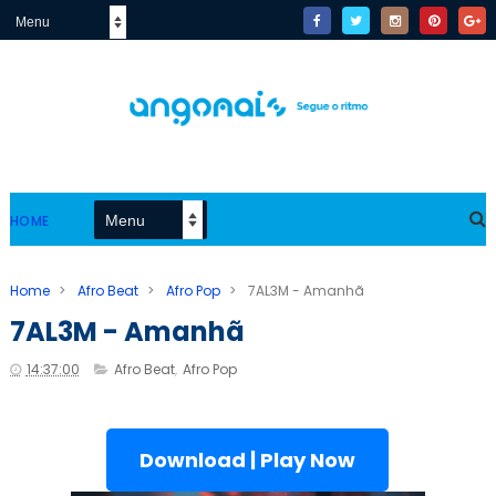
HOME
Home
>
Afro Beat
>
Afro Pop
>
7AL3M - Amanhã
7AL3M - Amanhã
14:37:00
Afro Beat
,
Afro Pop
Download | Play Now