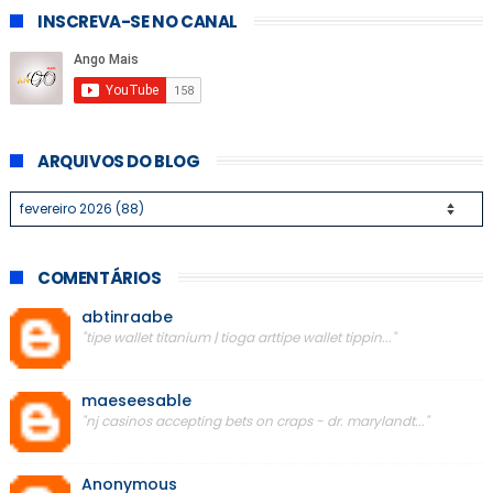
INSCREVA-SE NO CANAL
ARQUIVOS DO BLOG
COMENTÁRIOS
abtinraabe
"tipe wallet titanium | tioga arttipe wallet tippin..."
maeseesable
"nj casinos accepting bets on craps - dr. marylandt..."
Anonymous