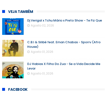
VEJA TAMBÉM
Dj Verigal x Tchu Mário x Preto Show - Te Fiz Que
Agosto 02, 2026
C.B.I & Silibé feat. Eman Chabas - Sporrv (Afro
House)
Agosto 01, 2026
DJ Habias X Filho Do Zua - Se a Vida Decide Me
Levar
Agosto 01, 2026
FACEBOOK