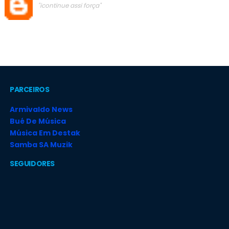
"icontinue assi força"
PARCEIROS
Armivaldo News
Bué De Música
Música Em Destak
Samba SA Muzik
SEGUIDORES