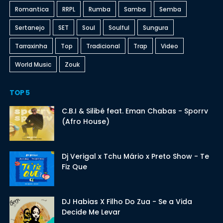
Romantica
RRPL
Rumba
Samba
Semba
Sertanejo
SET
Soul
Soulful
Sungura
Tarraxinha
Top
Tradicional
Trap
Video
World Music
Zouk
TOP 5
C.B.I & Silibé feat. Eman Chabas - Sporrv
(Afro House)
Dj Verigal x Tchu Mário x Preto Show - Te
Fiz Que
DJ Habias X Filho Do Zua - Se a Vida
Decide Me Levar