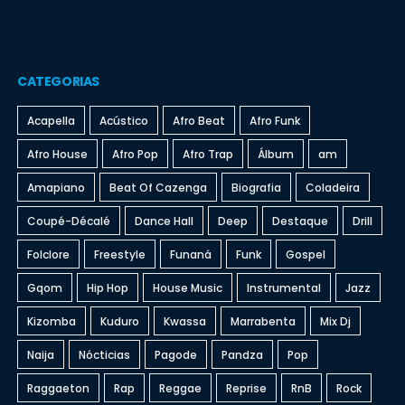
CATEGORIAS
Acapella
Acústico
Afro Beat
Afro Funk
Afro House
Afro Pop
Afro Trap
Álbum
am
Amapiano
Beat Of Cazenga
Biografia
Coladeira
Coupé-Décalé
Dance Hall
Deep
Destaque
Drill
Folclore
Freestyle
Funaná
Funk
Gospel
Gqom
Hip Hop
House Music
Instrumental
Jazz
Kizomba
Kuduro
Kwassa
Marrabenta
Mix Dj
Naija
Nócticias
Pagode
Pandza
Pop
Raggaeton
Rap
Reggae
Reprise
RnB
Rock