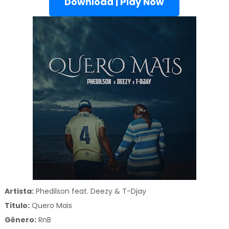
Download | Play Now
Artista:
Phedilson feat. Deezy & T-Djay
Titulo:
Quero Mais
Gênero:
RnB