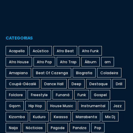
CATEGORIAS
Acapella
Acústico
Afro Beat
Afro Funk
Afro House
Afro Pop
Afro Trap
Álbum
am
Amapiano
Beat Of Cazenga
Biografia
Coladeira
Coupé-Décalé
Dance Hall
Deep
Destaque
Drill
Folclore
Freestyle
Funaná
Funk
Gospel
Gqom
Hip Hop
House Music
Instrumental
Jazz
Kizomba
Kuduro
Kwassa
Marrabenta
Mix Dj
Naija
Nócticias
Pagode
Pandza
Pop