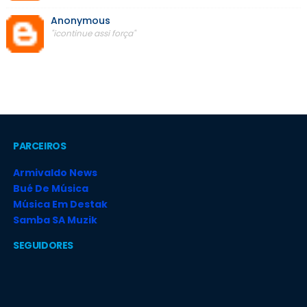
Anonymous
"icontinue assi força"
PARCEIROS
Armivaldo News
Bué De Música
Música Em Destak
Samba SA Muzik
SEGUIDORES