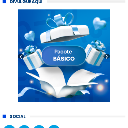
DIVULGUE AQUI
❮
❯
SOCIAL