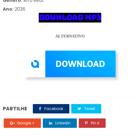
Gênero:
Afro Beat
Ano:
2026
DOWNLOAD MP3
ALTERNATIVO
PARTILHE
Facebook
Tweet
Google +
Linkedin
Pin it