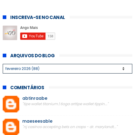
INSCREVA-SE NO CANAL
ARQUIVOS DO BLOG
COMENTÁRIOS
abtinraabe
"tipe wallet titanium | tioga arttipe wallet tippin..."
maeseesable
"nj casinos accepting bets on craps - dr. marylandt..."