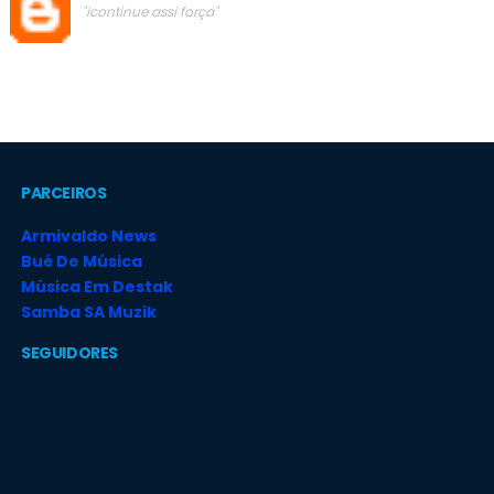
"icontinue assi força"
PARCEIROS
Armivaldo News
Bué De Música
Música Em Destak
Samba SA Muzik
SEGUIDORES