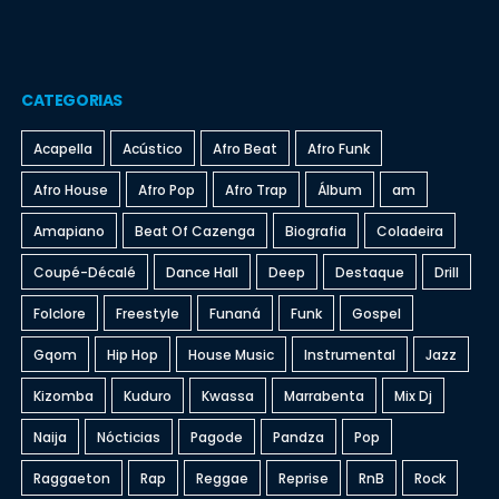
CATEGORIAS
Acapella
Acústico
Afro Beat
Afro Funk
Afro House
Afro Pop
Afro Trap
Álbum
am
Amapiano
Beat Of Cazenga
Biografia
Coladeira
Coupé-Décalé
Dance Hall
Deep
Destaque
Drill
Folclore
Freestyle
Funaná
Funk
Gospel
Gqom
Hip Hop
House Music
Instrumental
Jazz
Kizomba
Kuduro
Kwassa
Marrabenta
Mix Dj
Naija
Nócticias
Pagode
Pandza
Pop
Raggaeton
Rap
Reggae
Reprise
RnB
Rock