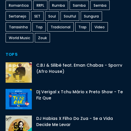
Romantica
RRPL
Rumba
Samba
Semba
Sertanejo
SET
Soul
Soulful
Sungura
Tarraxinha
Top
Tradicional
Trap
Video
World Music
Zouk
TOP 5
C.B.I & Silibé feat. Eman Chabas - Sporrv
(Afro House)
Dj Verigal x Tchu Mário x Preto Show - Te
Fiz Que
DJ Habias X Filho Do Zua - Se a Vida
Decide Me Levar