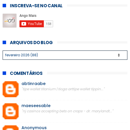
INSCREVA-SE NO CANAL
ARQUIVOS DO BLOG
COMENTÁRIOS
abtinraabe
"tipe wallet titanium | tioga arttipe wallet tippin..."
maeseesable
"nj casinos accepting bets on craps - dr. marylandt..."
Anonymous