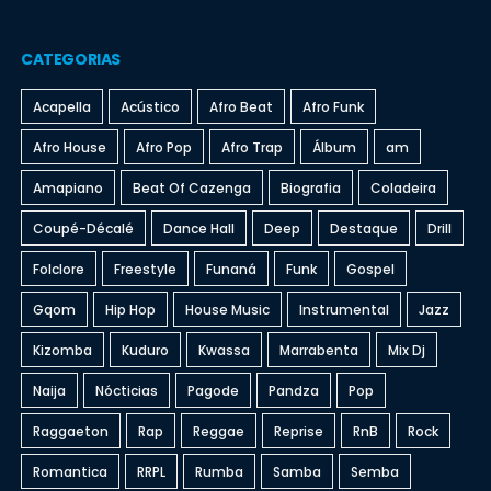
CATEGORIAS
Acapella
Acústico
Afro Beat
Afro Funk
Afro House
Afro Pop
Afro Trap
Álbum
am
Amapiano
Beat Of Cazenga
Biografia
Coladeira
Coupé-Décalé
Dance Hall
Deep
Destaque
Drill
Folclore
Freestyle
Funaná
Funk
Gospel
Gqom
Hip Hop
House Music
Instrumental
Jazz
Kizomba
Kuduro
Kwassa
Marrabenta
Mix Dj
Naija
Nócticias
Pagode
Pandza
Pop
Raggaeton
Rap
Reggae
Reprise
RnB
Rock
Romantica
RRPL
Rumba
Samba
Semba