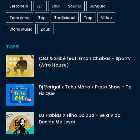
Sertanejo
SET
Soul
Soulful
Sungura
Tarraxinha
Top
Tradicional
Trap
Video
World Music
Zouk
TOP 5
C.B.I & Silibé feat. Eman Chabas - Sporrv
(Afro House)
Dj Verigal x Tchu Mário x Preto Show - Te
Fiz Que
DJ Habias X Filho Do Zua - Se a Vida
Decide Me Levar