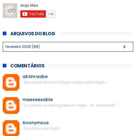
ARQUIVOS DO BLOG
COMENTÁRIOS
abtinraabe
"tipe wallet titanium | tioga arttipe wallet tippin..."
maeseesable
"nj casinos accepting bets on craps - dr. marylandt..."
Anonymous
"icontinue assi força"