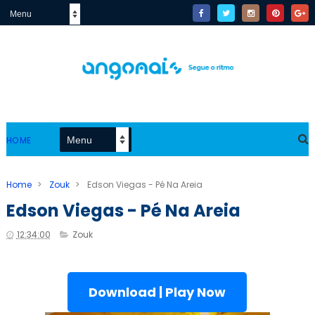
HOME
Home
>
Zouk
>
Edson Viegas - Pé Na Areia
Edson Viegas - Pé Na Areia
12:34:00
Zouk
Download | Play Now