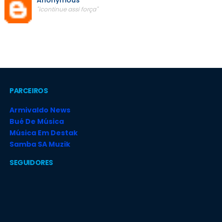
Anonymous
"icontinue assi força"
PARCEIROS
Armivaldo News
Bué De Música
Música Em Destak
Samba SA Muzik
SEGUIDORES