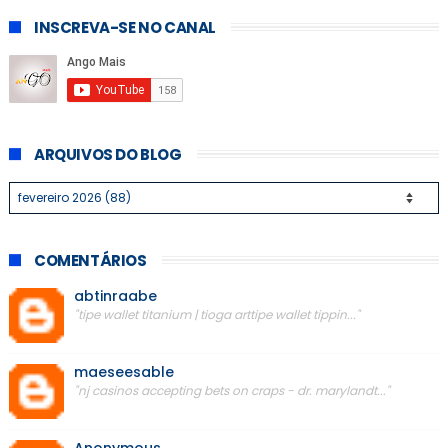
INSCREVA-SE NO CANAL
ARQUIVOS DO BLOG
COMENTÁRIOS
abtinraabe
"tipe wallet titanium | tioga arttipe wallet tippin..."
maeseesable
"nj casinos accepting bets on craps - dr. marylandt..."