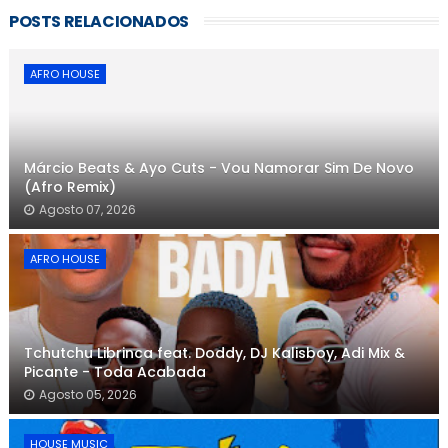
POSTS RELACIONADOS
AFRO HOUSE
Márcio Beats & Ayo Cuts - Vou Namorar Sim De Novo
(Afro Remix)
Agosto 07, 2026
AFRO HOUSE
Tchutchu Librinca feat. Doddy, DJ Kalisboy, Adi Mix &
Picante - Toda Acabada
Agosto 05, 2026
HOUSE MUSIC