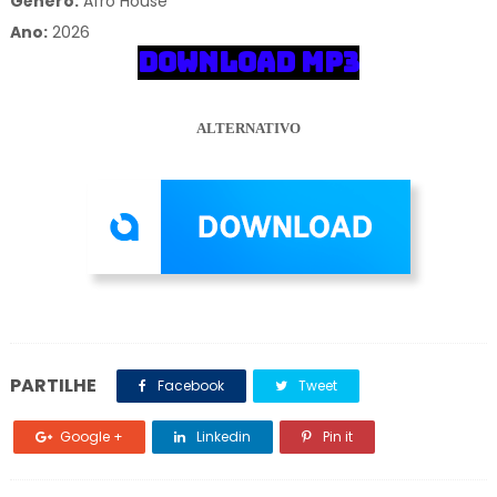
Gênero:
Afro House
Ano:
2026
DOWNLOAD MP3
ALTERNATIVO
PARTILHE
Facebook
Tweet
Google +
Linkedin
Pin it