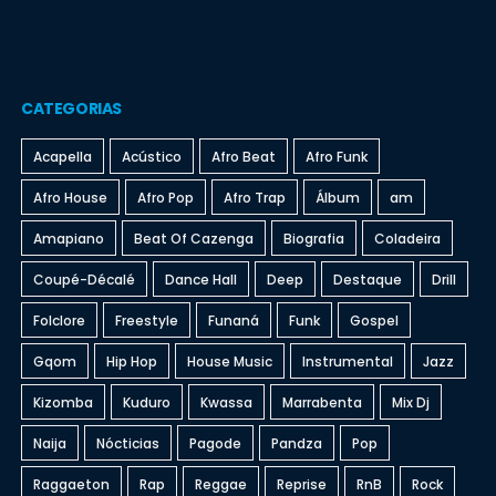
CATEGORIAS
Acapella
Acústico
Afro Beat
Afro Funk
Afro House
Afro Pop
Afro Trap
Álbum
am
Amapiano
Beat Of Cazenga
Biografia
Coladeira
Coupé-Décalé
Dance Hall
Deep
Destaque
Drill
Folclore
Freestyle
Funaná
Funk
Gospel
Gqom
Hip Hop
House Music
Instrumental
Jazz
Kizomba
Kuduro
Kwassa
Marrabenta
Mix Dj
Naija
Nócticias
Pagode
Pandza
Pop
Raggaeton
Rap
Reggae
Reprise
RnB
Rock