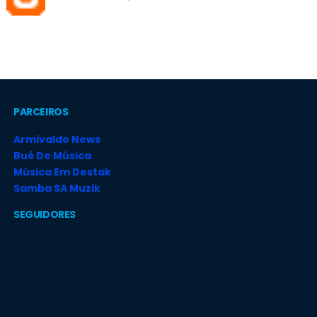
PARCEIROS
Armivaldo News
Bué De Música
Música Em Destak
Samba SA Muzik
SEGUIDORES