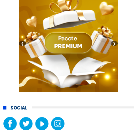
❮
❯
SOCIAL