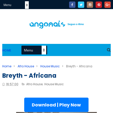
HOME
Home
>
Afro House
>
House Music
>
Breyth - Africana
Breyth - Africana
16:57:00
Afro House
,
House Music
Download | Play Now