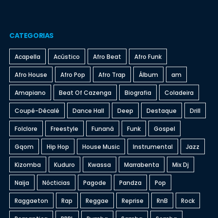
CATEGORIAS
Acapella
Acústico
Afro Beat
Afro Funk
Afro House
Afro Pop
Afro Trap
Álbum
am
Amapiano
Beat Of Cazenga
Biografia
Coladeira
Coupé-Décalé
Dance Hall
Deep
Destaque
Drill
Folclore
Freestyle
Funaná
Funk
Gospel
Gqom
Hip Hop
House Music
Instrumental
Jazz
Kizomba
Kuduro
Kwassa
Marrabenta
Mix Dj
Naija
Nócticias
Pagode
Pandza
Pop
Raggaeton
Rap
Reggae
Reprise
RnB
Rock