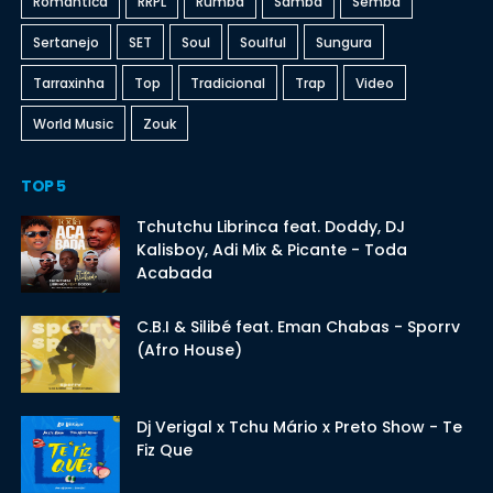
Romantica
RRPL
Rumba
Samba
Semba
Sertanejo
SET
Soul
Soulful
Sungura
Tarraxinha
Top
Tradicional
Trap
Video
World Music
Zouk
TOP 5
Tchutchu Librinca feat. Doddy, DJ
Kalisboy, Adi Mix & Picante - Toda
Acabada
C.B.I & Silibé feat. Eman Chabas - Sporrv
(Afro House)
Dj Verigal x Tchu Mário x Preto Show - Te
Fiz Que