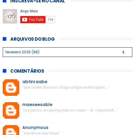
INSCREVA-SE NO CANAL
ARQUIVOS DO BLOG
COMENTÁRIOS
abtinraabe
"tipe wallet titanium | tioga arttipe wallet tippin..."
maeseesable
"nj casinos accepting bets on craps - dr. marylandt..."
Anonymous
"icontinue assi força"