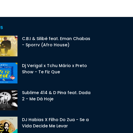
 5
C.B.I & Silibé feat. Eman Chabas
- Sporrv (Afro House)
Dj Verigal x Tchu Mário x Preto
Show - Te Fiz Que
Sublime 414 & D Pina feat. Dada
2 - Me Dá Hoje
DJ Habias X Filho Do Zua - Se a
Vida Decide Me Levar