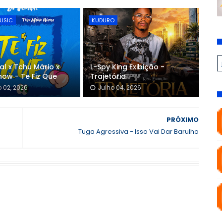
USIC
KUDURO
gal x Tchu Mário x
L-Spy King Exibição -
how - Te Fiz Que
Trajetória
 02, 2026
Julho 04, 2026
PRÓXIMO
Tuga Agressiva - Isso Vai Dar Barulho