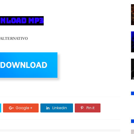
NLOAD MP3
ALTERNATIVO
Google +
Linkedin
Pin it