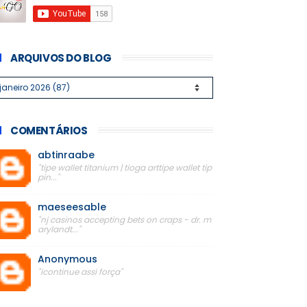
ARQUIVOS DO BLOG
COMENTÁRIOS
abtinraabe
"tipe wallet titanium | tioga arttipe wallet tip
pin..."
maeseesable
"nj casinos accepting bets on craps - dr. m
arylandt..."
Anonymous
"icontinue assi força"