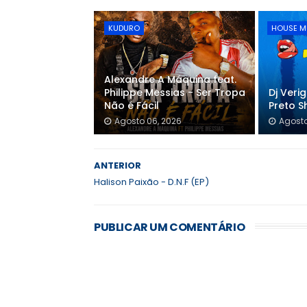
KUDURO
HOUSE M
Alexandre A Máquina feat.
Philippe Messias - Ser Tropa
Dj Veri
Não é Fácil
Preto S
Agosto 06, 2026
Agosto
ANTERIOR
Halison Paixão - D.N.F (EP)
PUBLICAR UM COMENTÁRIO