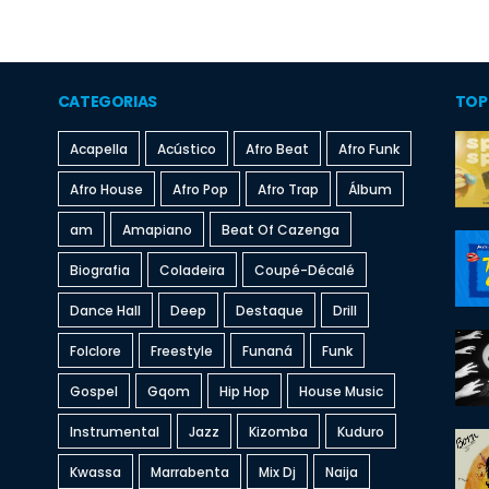
CATEGORIAS
TOP
Acapella
Acústico
Afro Beat
Afro Funk
Afro House
Afro Pop
Afro Trap
Álbum
am
Amapiano
Beat Of Cazenga
Biografia
Coladeira
Coupé-Décalé
Dance Hall
Deep
Destaque
Drill
Folclore
Freestyle
Funaná
Funk
Gospel
Gqom
Hip Hop
House Music
Instrumental
Jazz
Kizomba
Kuduro
Kwassa
Marrabenta
Mix Dj
Naija