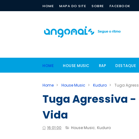
HOME
MAPA DO SITE
SOBRE
FACEBOOK
HOME
HOUSE MUSIC
RAP
DESTAQUE
Home
>
House Music
>
Kuduro
>
Tuga Agressi
Tuga Agressiva -
Vida
16:01:00
House Music
,
Kuduro