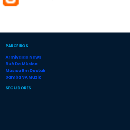
PARCEIROS
Armivaldo News
Bué De Música
Música Em Destak
Samba SA Muzik
SEGUIDORES