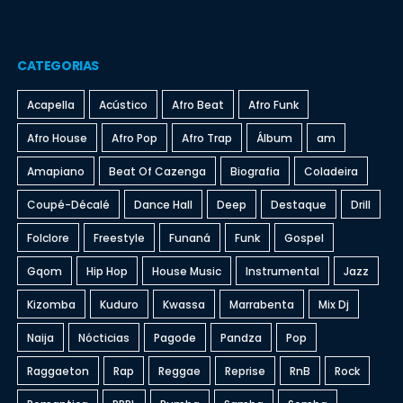
CATEGORIAS
Acapella
Acústico
Afro Beat
Afro Funk
Afro House
Afro Pop
Afro Trap
Álbum
am
Amapiano
Beat Of Cazenga
Biografia
Coladeira
Coupé-Décalé
Dance Hall
Deep
Destaque
Drill
Folclore
Freestyle
Funaná
Funk
Gospel
Gqom
Hip Hop
House Music
Instrumental
Jazz
Kizomba
Kuduro
Kwassa
Marrabenta
Mix Dj
Naija
Nócticias
Pagode
Pandza
Pop
Raggaeton
Rap
Reggae
Reprise
RnB
Rock