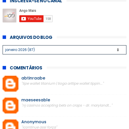
INSCREVA-SE NO CANAL
ARQUIVOS DO BLOG
COMENTÁRIOS
abtinraabe
"tipe wallet titanium | tioga arttipe wallet tippin..."
maeseesable
"nj casinos accepting bets on craps - dr. marylandt..."
Anonymous
"icontinue assi força"