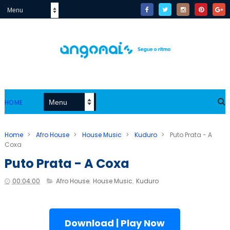
HOME
Home
>
Afro House
>
House Music
>
Kuduro
>
Puto Prata - A
Coxa
Puto Prata - A Coxa
00:04:00
Afro House
,
House Music
,
Kuduro
Download | Play Now