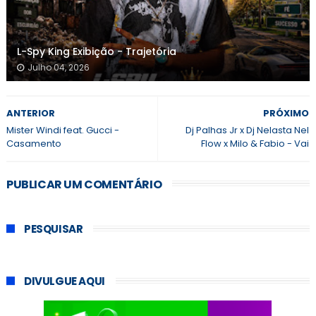
L-Spy King Exibição - Trajetória
Julho 04, 2026
ANTERIOR
PRÓXIMO
Mister Windi feat. Gucci -
Dj Palhas Jr x Dj Nelasta Nel
Casamento
Flow x Milo & Fabio - Vai
PUBLICAR UM COMENTÁRIO
PESQUISAR
DIVULGUE AQUI