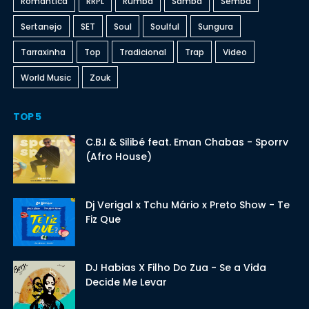
Romantica
RRPL
Rumba
Samba
Semba
Sertanejo
SET
Soul
Soulful
Sungura
Tarraxinha
Top
Tradicional
Trap
Video
World Music
Zouk
TOP 5
C.B.I & Silibé feat. Eman Chabas - Sporrv
(Afro House)
Dj Verigal x Tchu Mário x Preto Show - Te
Fiz Que
DJ Habias X Filho Do Zua - Se a Vida
Decide Me Levar