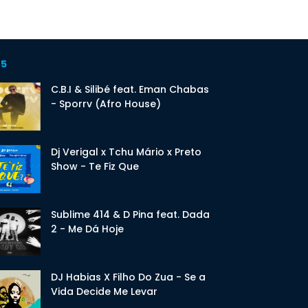
 5
C.B.I & Silibé feat. Eman Chabas
- Sporrv (Afro House)
Dj Verigal x Tchu Mário x Preto
Show - Te Fiz Que
Sublime 414 & D Pina feat. Dada
2 - Me Dá Hoje
DJ Habias X Filho Do Zua - Se a
Vida Decide Me Levar