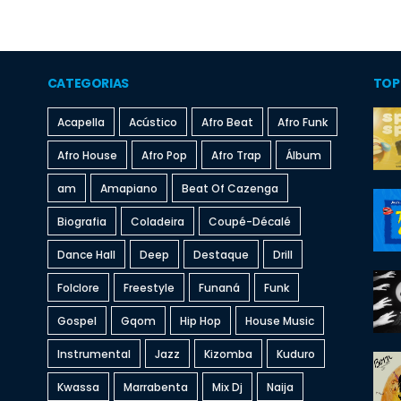
CATEGORIAS
TOP
Acapella
Acústico
Afro Beat
Afro Funk
Afro House
Afro Pop
Afro Trap
Álbum
am
Amapiano
Beat Of Cazenga
Biografia
Coladeira
Coupé-Décalé
Dance Hall
Deep
Destaque
Drill
Folclore
Freestyle
Funaná
Funk
Gospel
Gqom
Hip Hop
House Music
Instrumental
Jazz
Kizomba
Kuduro
Kwassa
Marrabenta
Mix Dj
Naija