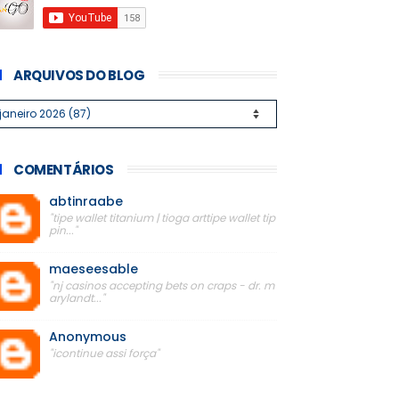
ARQUIVOS DO BLOG
COMENTÁRIOS
abtinraabe
"tipe wallet titanium | tioga arttipe wallet tip
pin..."
maeseesable
"nj casinos accepting bets on craps - dr. m
arylandt..."
Anonymous
"icontinue assi força"