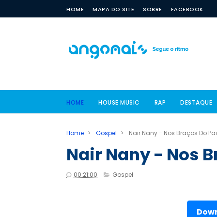
HOME
MAPA DO SITE
SOBRE
FACEBOOK
HOME
HOUSE MUSIC
RAP
DESTAQUE
Home
>
Gospel
>
Nair Nany - Nos Braços Do Pai
Nair Nany - Nos B
00:21:00
Gospel
Down