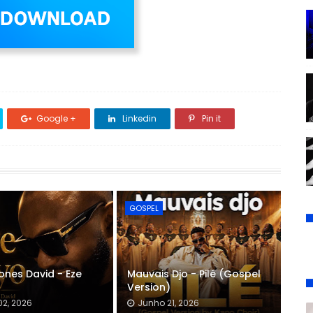
Google +
Linkedin
Pin it
GOSPEL
ones David - Eze
Mauvais Djo - Pilé (Gospel
Version)
02, 2026
Junho 21, 2026