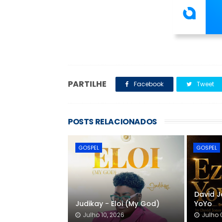
PARTILHE
Facebook
Tweet
POSTS RELACIONADOS
GOSPEL
GOSPEL
David J
Judikay - Eloi (My God)
YoYo
Julho 10, 2026
Julho 