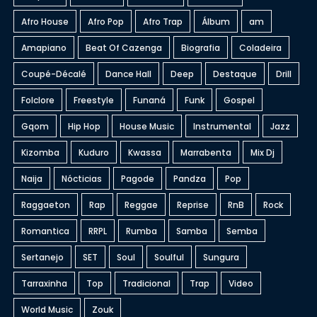
Afro House
Afro Pop
Afro Trap
Álbum
am
Amapiano
Beat Of Cazenga
Biografia
Coladeira
Coupé-Décalé
Dance Hall
Deep
Destaque
Drill
Folclore
Freestyle
Funaná
Funk
Gospel
Gqom
Hip Hop
House Music
Instrumental
Jazz
Kizomba
Kuduro
Kwassa
Marrabenta
Mix Dj
Naija
Nócticias
Pagode
Pandza
Pop
Raggaeton
Rap
Reggae
Reprise
RnB
Rock
Romantica
RRPL
Rumba
Samba
Semba
Sertanejo
SET
Soul
Soulful
Sungura
Tarraxinha
Top
Tradicional
Trap
Video
World Music
Zouk