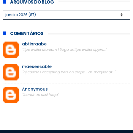
ARQUIVOS DO BLOG
COMENTÁRIOS
abtinraabe
"tipe wallet titanium | tioga arttipe wallet tippin..."
maeseesable
"nj casinos accepting bets on craps - dr. marylandt..."
Anonymous
"icontinue assi força"