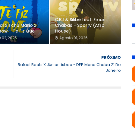
C.B.I & Silibé feat. Eman
gal x Tchu Mário x
Chabas - Sporrv (Afro
how - Te Fiz Que
House)
 02, 2026
Agosto 01, 2026
PRÓXIMO
Rafael Beats X Júnior Lisboa - DEP Mano Chaba 21 De
Janeiro