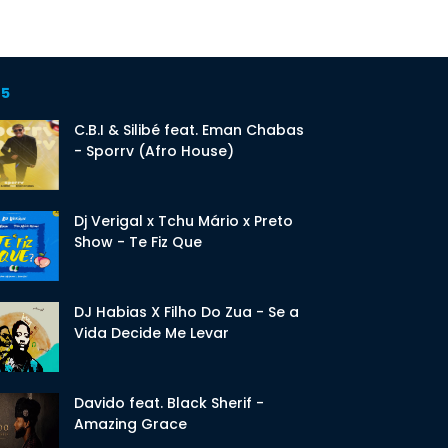
 5
C.B.I & Silibé feat. Eman Chabas
- Sporrv (Afro House)
Dj Verigal x Tchu Mário x Preto
Show - Te Fiz Que
DJ Habias X Filho Do Zua - Se a
Vida Decide Me Levar
Davido feat. Black Sherif -
Amazing Grace