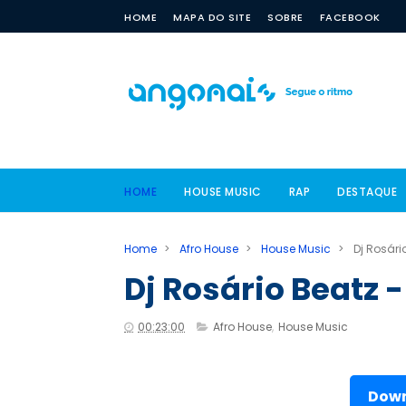
HOME
MAPA DO SITE
SOBRE
FACEBOOK
HOME
HOUSE MUSIC
RAP
DESTAQUE
Home
>
Afro House
>
House Music
>
Dj Rosári
Dj Rosário Beatz 
00:23:00
Afro House
,
House Music
Down