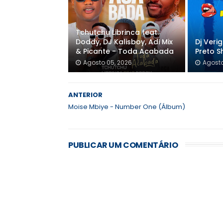
Tchutchu Librinca feat.
Doddy, DJ Kalisboy, Adi Mix
Dj Veri
& Picante - Toda Acabada
Preto S
Agosto 05, 2026
Agosto
ANTERIOR
Moise Mbiye - Number One (Álbum)
PUBLICAR UM COMENTÁRIO