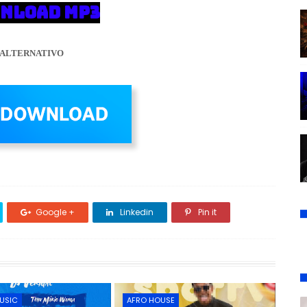
NLOAD MP3
ALTERNATIVO
Google +
Linkedin
Pin it
USIC
AFRO HOUSE