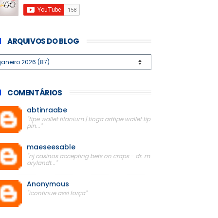
ARQUIVOS DO BLOG
COMENTÁRIOS
abtinraabe
"tipe wallet titanium | tioga arttipe wallet tip
pin..."
maeseesable
"nj casinos accepting bets on craps - dr. m
arylandt..."
Anonymous
"icontinue assi força"