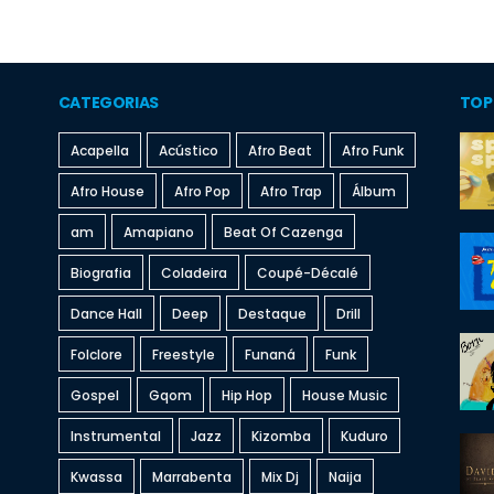
CATEGORIAS
TOP
Acapella
Acústico
Afro Beat
Afro Funk
Afro House
Afro Pop
Afro Trap
Álbum
am
Amapiano
Beat Of Cazenga
Biografia
Coladeira
Coupé-Décalé
Dance Hall
Deep
Destaque
Drill
Folclore
Freestyle
Funaná
Funk
Gospel
Gqom
Hip Hop
House Music
Instrumental
Jazz
Kizomba
Kuduro
Kwassa
Marrabenta
Mix Dj
Naija