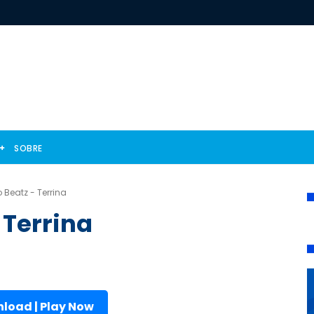
SOBRE
o Beatz - Terrina
- Terrina
load | Play Now