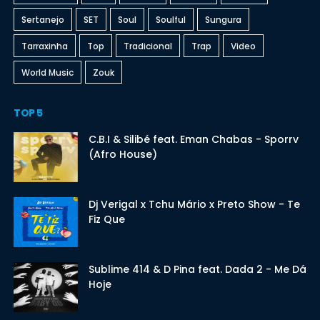
Sertanejo
SET
Soul
Soulful
Sungura
Tarraxinha
Top
Tradicional
Trap
Video
World Music
Zouk
TOP 5
C.B.I & Silibé feat. Eman Chabas - Sporrv
(Afro House)
Dj Verigal x Tchu Mário x Preto Show - Te
Fiz Que
Sublime 414 & D Pina feat. Dada 2 - Me Dá
Hoje