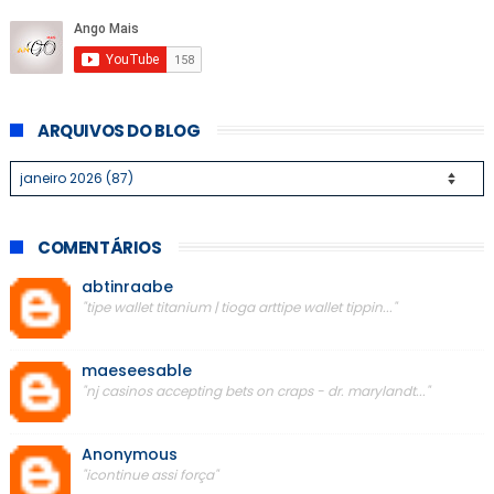
ARQUIVOS DO BLOG
COMENTÁRIOS
abtinraabe
"tipe wallet titanium | tioga arttipe wallet tippin..."
maeseesable
"nj casinos accepting bets on craps - dr. marylandt..."
Anonymous
"icontinue assi força"