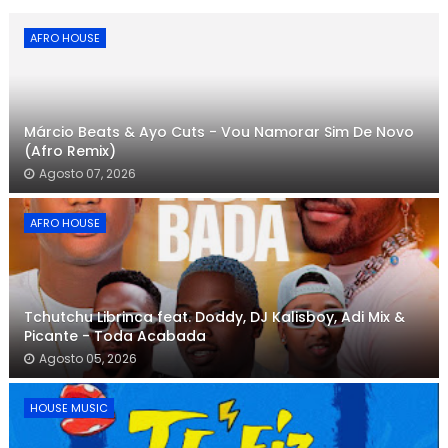
AFRO HOUSE
Márcio Beats & Ayo Cuts - Vou Namorar Sim De Novo
(Afro Remix)
Agosto 07, 2026
AFRO HOUSE
Tchutchu Librinca feat. Doddy, DJ Kalisboy, Adi Mix &
Picante - Toda Acabada
Agosto 05, 2026
HOUSE MUSIC