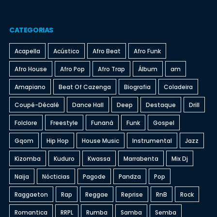
CATEGORIAS
Acapella
Acústico
Afro Beat
Afro Funk
Afro House
Afro Pop
Afro Trap
Álbum
am
Amapiano
Beat Of Cazenga
Biografia
Coladeira
Coupé-Décalé
Dance Hall
Deep
Destaque
Drill
Folclore
Freestyle
Funaná
Funk
Gospel
Gqom
Hip Hop
House Music
Instrumental
Jazz
Kizomba
Kuduro
Kwassa
Marrabenta
Mix Dj
Naija
Nócticias
Pagode
Pandza
Pop
Raggaeton
Rap
Reggae
Reprise
RnB
Rock
Romantica
RRPL
Rumba
Samba
Semba