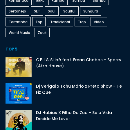
Romantica
RRPL
Rumba
Samba
Semba
Sertanejo
SET
Soul
Soulful
Sungura
Tarraxinha
Top
Tradicional
Trap
Video
World Music
Zouk
TOP 5
C.B.I & Silibé feat. Eman Chabas - Sporrv
(Afro House)
Dj Verigal x Tchu Mário x Preto Show - Te
Fiz Que
DJ Habias X Filho Do Zua - Se a Vida
Decide Me Levar