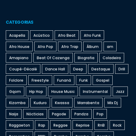
CATEGORIAS
Acapella
Acústico
Afro Beat
Afro Funk
Afro House
Afro Pop
Afro Trap
Álbum
am
Amapiano
Beat Of Cazenga
Biografia
Coladeira
Coupé-Décalé
Dance Hall
Deep
Destaque
Drill
Folclore
Freestyle
Funaná
Funk
Gospel
Gqom
Hip Hop
House Music
Instrumental
Jazz
Kizomba
Kuduro
Kwassa
Marrabenta
Mix Dj
Naija
Nócticias
Pagode
Pandza
Pop
Raggaeton
Rap
Reggae
Reprise
RnB
Rock