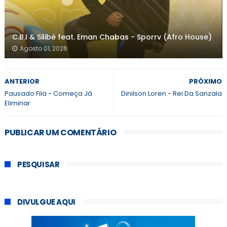
C.B.I & Silibé feat. Eman Chabas - Sporrv (Afro House)
Agosto 01, 2026
ANTERIOR
PRÓXIMO
Pausado Fila - Começa Já
Dinilson Loren - Rei Da Sanzala
Eliminar
PUBLICAR UM COMENTÁRIO
PESQUISAR
DIVULGUE AQUI