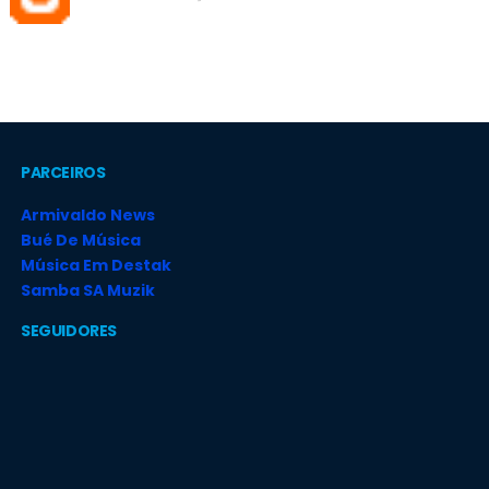
PARCEIROS
Armivaldo News
Bué De Música
Música Em Destak
Samba SA Muzik
SEGUIDORES