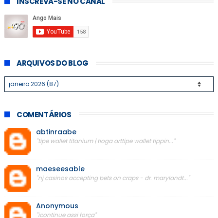
INSCREVA-SE NO CANAL
ARQUIVOS DO BLOG
COMENTÁRIOS
abtinraabe
"tipe wallet titanium | tioga arttipe wallet tippin..."
maeseesable
"nj casinos accepting bets on craps - dr. marylandt..."
Anonymous
"icontinue assi força"