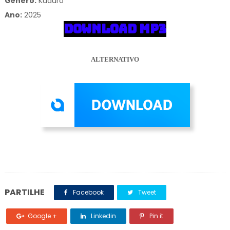
Gênero:
Kuduro
Ano:
2025
DOWNLOAD MP3
ALTERNATIVO
PARTILHE
Facebook
Tweet
Google +
Linkedin
Pin it