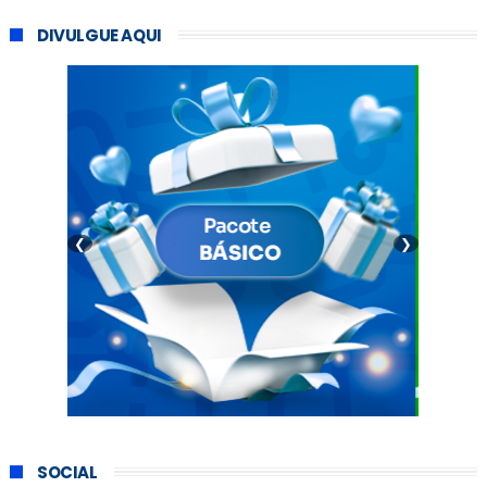
DIVULGUE AQUI
❮
❯
SOCIAL