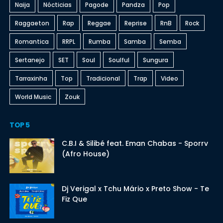
Naija
Nócticias
Pagode
Pandza
Pop
Raggaeton
Rap
Reggae
Reprise
RnB
Rock
Romantica
RRPL
Rumba
Samba
Semba
Sertanejo
SET
Soul
Soulful
Sungura
Tarraxinha
Top
Tradicional
Trap
Video
World Music
Zouk
TOP 5
C.B.I & Silibé feat. Eman Chabas - Sporrv
(Afro House)
Dj Verigal x Tchu Mário x Preto Show - Te
Fiz Que