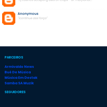
Anonymous
"icontinue assi força"
PARCEIROS
Armivaldo News
Bué De Música
Música Em Destak
Samba SA Muzik
SEGUIDORES