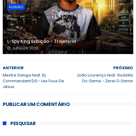
KUDURO
L-Spy King Exibição - Trajetória
Julho 04, 2026
ANTERIOR
PRÓXIMO
Mestre Dangui feat. Dj
João Lourenço feat. Godzilla
Commandant DG - Les Fous De
Do Game - Zerei O Game
Jésus
PUBLICAR UM COMENTÁRIO
PESQUISAR