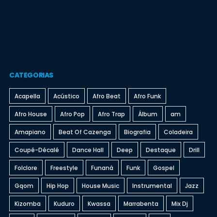
CATEGORIAS
Acapella
Acústico
Afro Beat
Afro Funk
Afro House
Afro Pop
Afro Trap
Álbum
am
Amapiano
Beat Of Cazenga
Biografia
Coladeira
Coupé-Décalé
Dance Hall
Deep
Destaque
Drill
Folclore
Freestyle
Funaná
Funk
Gospel
Gqom
Hip Hop
House Music
Instrumental
Jazz
Kizomba
Kuduro
Kwassa
Marrabenta
Mix Dj