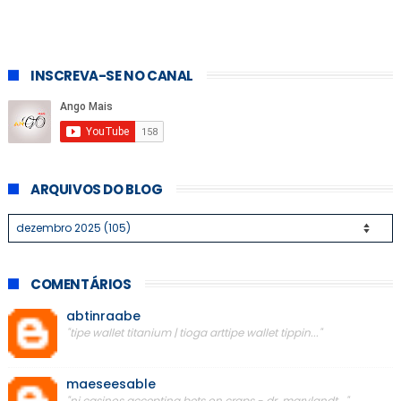
INSCREVA-SE NO CANAL
ARQUIVOS DO BLOG
COMENTÁRIOS
abtinraabe
"tipe wallet titanium | tioga arttipe wallet tippin..."
maeseesable
"nj casinos accepting bets on craps - dr. marylandt..."