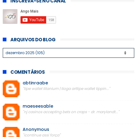
INSCREVA-SE NO CANAL
ARQUIVOS DO BLOG
COMENTÁRIOS
abtinraabe
"tipe wallet titanium | tioga arttipe wallet tippin..."
maeseesable
"nj casinos accepting bets on craps - dr. marylandt..."
Anonymous
"icontinue assi força"