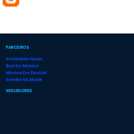
PARCEIROS
Armivaldo News
Bué De Música
Música Em Destak
Samba SA Muzik
SEGUIDORES