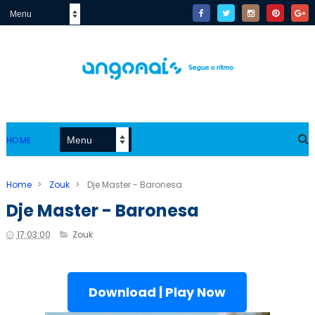
HOME
Home
>
Zouk
>
Dje Master - Baronesa
Dje Master - Baronesa
17:03:00
Zouk
Download | Play Now