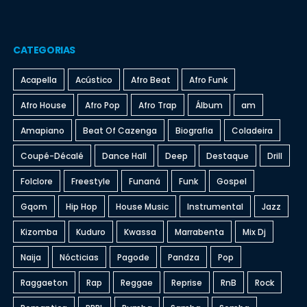
CATEGORIAS
Acapella
Acústico
Afro Beat
Afro Funk
Afro House
Afro Pop
Afro Trap
Álbum
am
Amapiano
Beat Of Cazenga
Biografia
Coladeira
Coupé-Décalé
Dance Hall
Deep
Destaque
Drill
Folclore
Freestyle
Funaná
Funk
Gospel
Gqom
Hip Hop
House Music
Instrumental
Jazz
Kizomba
Kuduro
Kwassa
Marrabenta
Mix Dj
Naija
Nócticias
Pagode
Pandza
Pop
Raggaeton
Rap
Reggae
Reprise
RnB
Rock