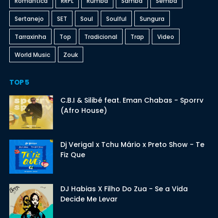
Romantica
RRPL
Rumba
Samba
Semba
Sertanejo
SET
Soul
Soulful
Sungura
Tarraxinha
Top
Tradicional
Trap
Video
World Music
Zouk
TOP 5
C.B.I & Silibé feat. Eman Chabas - Sporrv
(Afro House)
Dj Verigal x Tchu Mário x Preto Show - Te
Fiz Que
DJ Habias X Filho Do Zua - Se a Vida
Decide Me Levar