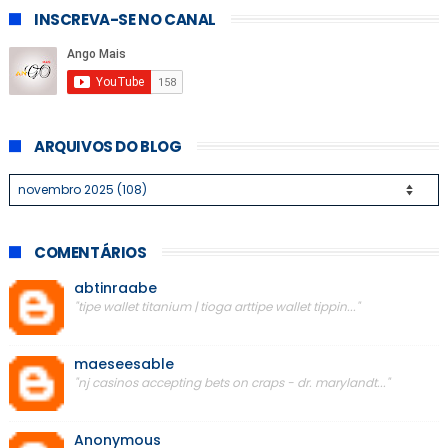
INSCREVA-SE NO CANAL
ARQUIVOS DO BLOG
COMENTÁRIOS
abtinraabe
"tipe wallet titanium | tioga arttipe wallet tippin..."
maeseesable
"nj casinos accepting bets on craps - dr. marylandt..."
Anonymous