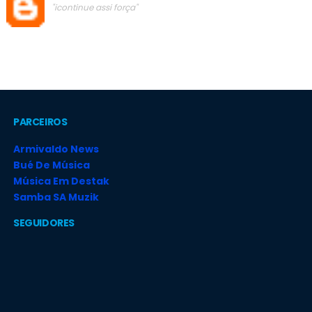
"icontinue assi força"
PARCEIROS
Armivaldo News
Bué De Música
Música Em Destak
Samba SA Muzik
SEGUIDORES