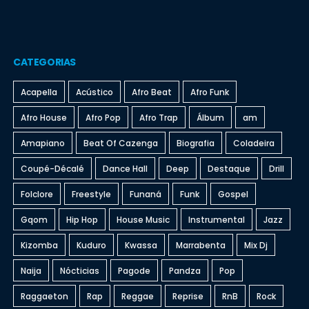
CATEGORIAS
Acapella
Acústico
Afro Beat
Afro Funk
Afro House
Afro Pop
Afro Trap
Álbum
am
Amapiano
Beat Of Cazenga
Biografia
Coladeira
Coupé-Décalé
Dance Hall
Deep
Destaque
Drill
Folclore
Freestyle
Funaná
Funk
Gospel
Gqom
Hip Hop
House Music
Instrumental
Jazz
Kizomba
Kuduro
Kwassa
Marrabenta
Mix Dj
Naija
Nócticias
Pagode
Pandza
Pop
Raggaeton
Rap
Reggae
Reprise
RnB
Rock