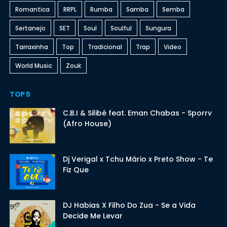
Romantica
RRPL
Rumba
Samba
Semba
Sertanejo
SET
Soul
Soulful
Sungura
Tarraxinha
Top
Tradicional
Trap
Video
World Music
Zouk
TOP 5
C.B.I & Silibé feat. Eman Chabas - Sporrv
(Afro House)
Dj Verigal x Tchu Mário x Preto Show - Te
Fiz Que
DJ Habias X Filho Do Zua - Se a Vida
Decide Me Levar