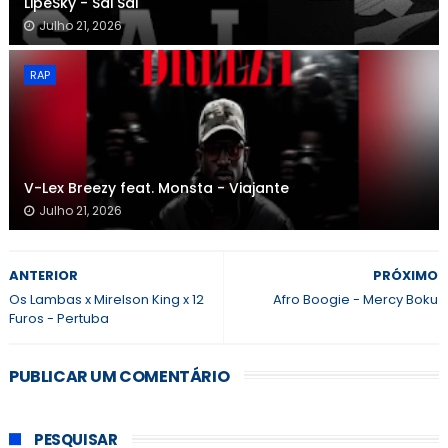
LipeSky - Sai Sai
Julho 21, 2026
RAP
V-Lex Breezy feat. Monsta - Viajante
Julho 21, 2026
ANTERIOR
PRÓXIMO
Os Lambas x Mirelson King x 12
Afro Boogie - Mercy Boku
Furos - Pertuba
PUBLICAR UM COMENTÁRIO
PESQUISAR