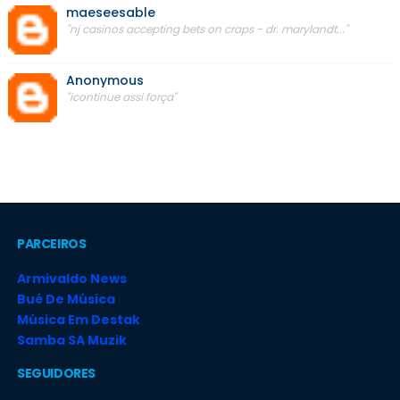
maeseesable
"nj casinos accepting bets on craps - dr. marylandt..."
Anonymous
"icontinue assi força"
PARCEIROS
Armivaldo News
Bué De Música
Música Em Destak
Samba SA Muzik
SEGUIDORES