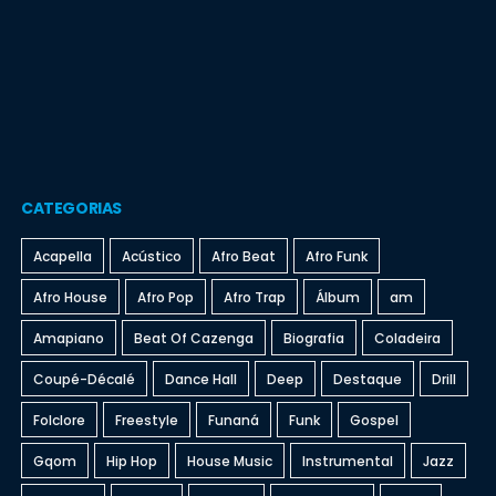
CATEGORIAS
Acapella
Acústico
Afro Beat
Afro Funk
Afro House
Afro Pop
Afro Trap
Álbum
am
Amapiano
Beat Of Cazenga
Biografia
Coladeira
Coupé-Décalé
Dance Hall
Deep
Destaque
Drill
Folclore
Freestyle
Funaná
Funk
Gospel
Gqom
Hip Hop
House Music
Instrumental
Jazz