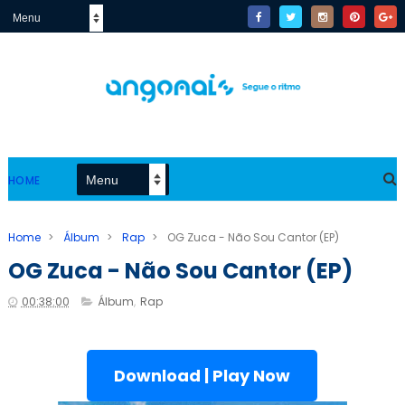
HOME
Home
>
Álbum
>
Rap
>
OG Zuca - Não Sou Cantor (EP)
OG Zuca - Não Sou Cantor (EP)
00:38:00
Álbum
,
Rap
Download | Play Now