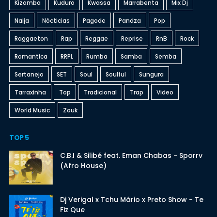
Kizomba
Kuduro
Kwassa
Marrabenta
Mix Dj
Naija
Nócticias
Pagode
Pandza
Pop
Raggaeton
Rap
Reggae
Reprise
RnB
Rock
Romantica
RRPL
Rumba
Samba
Semba
Sertanejo
SET
Soul
Soulful
Sungura
Tarraxinha
Top
Tradicional
Trap
Video
World Music
Zouk
TOP 5
C.B.I & Silibé feat. Eman Chabas - Sporrv
(Afro House)
Dj Verigal x Tchu Mário x Preto Show - Te
Fiz Que