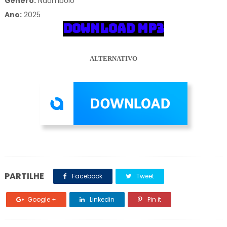
Gênero:
Ndombolo
Ano:
2025
DOWNLOAD MP3
ALTERNATIVO
PARTILHE
Facebook
Tweet
Google +
Linkedin
Pin it