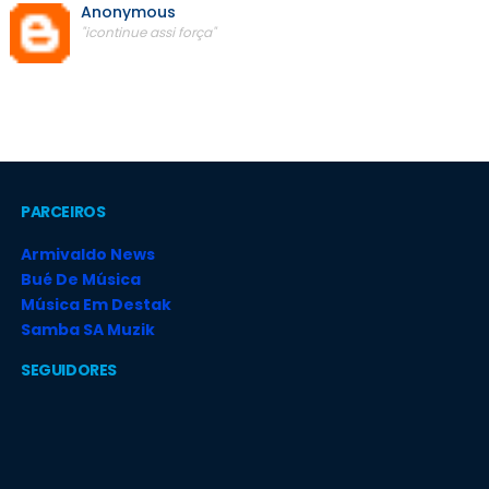
Anonymous
"icontinue assi força"
PARCEIROS
Armivaldo News
Bué De Música
Música Em Destak
Samba SA Muzik
SEGUIDORES