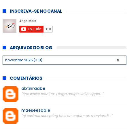
INSCREVA-SE NO CANAL
ARQUIVOS DO BLOG
COMENTÁRIOS
abtinraabe
"tipe wallet titanium | tioga arttipe wallet tippin..."
maeseesable
"nj casinos accepting bets on craps - dr. marylandt..."