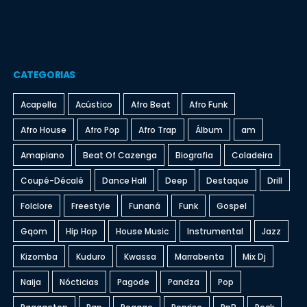
CATEGORIAS
Acapella
Acústico
Afro Beat
Afro Funk
Afro House
Afro Pop
Afro Trap
Álbum
am
Amapiano
Beat Of Cazenga
Biografia
Coladeira
Coupé-Décalé
Dance Hall
Deep
Destaque
Drill
Folclore
Freestyle
Funaná
Funk
Gospel
Gqom
Hip Hop
House Music
Instrumental
Jazz
Kizomba
Kuduro
Kwassa
Marrabenta
Mix Dj
Naija
Nócticias
Pagode
Pandza
Pop