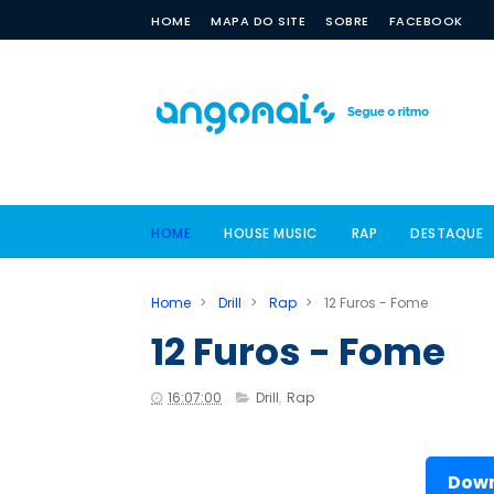
HOME
MAPA DO SITE
SOBRE
FACEBOOK
HOME
HOUSE MUSIC
RAP
DESTAQUE
Home
>
Drill
>
Rap
>
12 Furos - Fome
12 Furos - Fome
16:07:00
Drill
,
Rap
Down