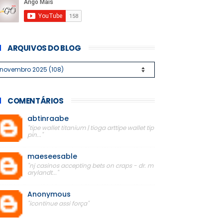
ARQUIVOS DO BLOG
COMENTÁRIOS
abtinraabe
"tipe wallet titanium | tioga arttipe wallet tip
pin..."
maeseesable
"nj casinos accepting bets on craps - dr. m
arylandt..."
Anonymous
"icontinue assi força"