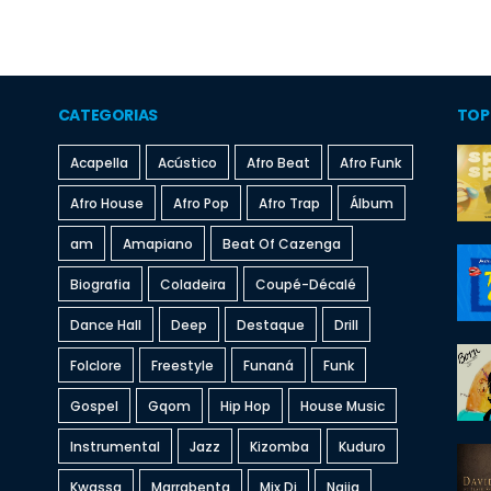
CATEGORIAS
TOP
Acapella
Acústico
Afro Beat
Afro Funk
Afro House
Afro Pop
Afro Trap
Álbum
am
Amapiano
Beat Of Cazenga
Biografia
Coladeira
Coupé-Décalé
Dance Hall
Deep
Destaque
Drill
Folclore
Freestyle
Funaná
Funk
Gospel
Gqom
Hip Hop
House Music
Instrumental
Jazz
Kizomba
Kuduro
Kwassa
Marrabenta
Mix Dj
Naija