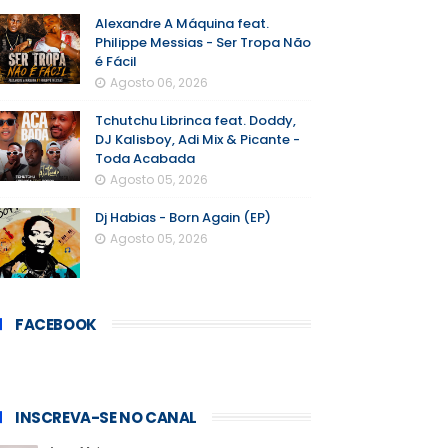
Alexandre A Máquina feat.
Philippe Messias - Ser Tropa Não
é Fácil
Agosto 06, 2026
Tchutchu Librinca feat. Doddy,
DJ Kalisboy, Adi Mix & Picante -
Toda Acabada
Agosto 05, 2026
Dj Habias - Born Again (EP)
Agosto 05, 2026
FACEBOOK
INSCREVA-SE NO CANAL