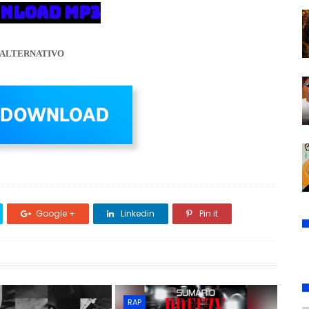
NLOAD MP3
ALTERNATIVO
Google +
Linkedin
Pin it
RAP