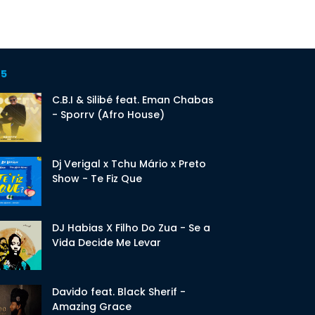
 5
C.B.I & Silibé feat. Eman Chabas
- Sporrv (Afro House)
Dj Verigal x Tchu Mário x Preto
Show - Te Fiz Que
DJ Habias X Filho Do Zua - Se a
Vida Decide Me Levar
Davido feat. Black Sherif -
Amazing Grace