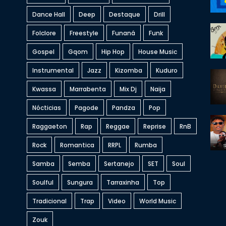
Dance Hall
Deep
Destaque
Drill
Folclore
Freestyle
Funaná
Funk
Gospel
Gqom
Hip Hop
House Music
Instrumental
Jazz
Kizomba
Kuduro
Kwassa
Marrabenta
Mix Dj
Naija
Nócticias
Pagode
Pandza
Pop
Raggaeton
Rap
Reggae
Reprise
RnB
Rock
Romantica
RRPL
Rumba
Samba
Semba
Sertanejo
SET
Soul
Soulful
Sungura
Tarraxinha
Top
Tradicional
Trap
Video
World Music
Zouk