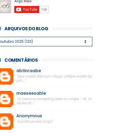
ARQUIVOS DO BLOG
COMENTÁRIOS
abtinraabe
"tipe wallet titanium | tioga arttipe wallet tip
pin..."
maeseesable
"nj casinos accepting bets on craps - dr. m
arylandt..."
Anonymous
"icontinue assi força"