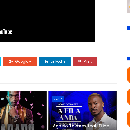
Google +
Linkedin
Pin it
ZOUK
Agnelo Tavares feat. Filipe