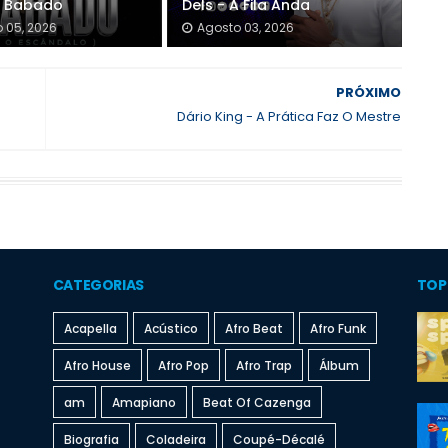
- Babado
Dels - A Fila Anda
 05, 2026
Agosto 03, 2026
PRÓXIMO
Dário King - A Prática Faz O Mestre
CATEGORIAS
TOP
Acapella
Acústico
Afro Beat
Afro Funk
Afro House
Afro Pop
Afro Trap
Álbum
am
Amapiano
Beat Of Cazenga
Biografia
Coladeira
Coupé-Décalé