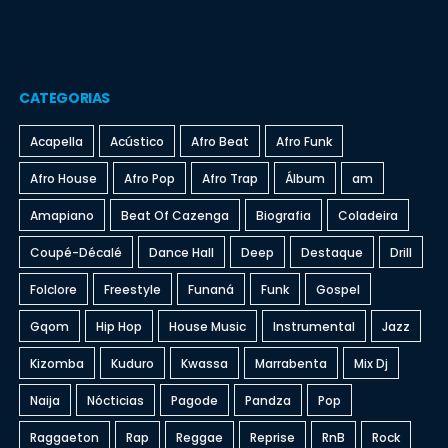
CATEGORIAS
Acapella
Acústico
Afro Beat
Afro Funk
Afro House
Afro Pop
Afro Trap
Álbum
am
Amapiano
Beat Of Cazenga
Biografia
Coladeira
Coupé-Décalé
Dance Hall
Deep
Destaque
Drill
Folclore
Freestyle
Funaná
Funk
Gospel
Gqom
Hip Hop
House Music
Instrumental
Jazz
Kizomba
Kuduro
Kwassa
Marrabenta
Mix Dj
Naija
Nócticias
Pagode
Pandza
Pop
Raggaeton
Rap
Reggae
Reprise
RnB
Rock