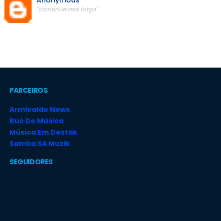
Anonymous
"icontinue assi força"
PARCEIROS
Armivaldo News
Bué De Música
Música Em Destak
Samba SA Muzik
SEGUIDORES