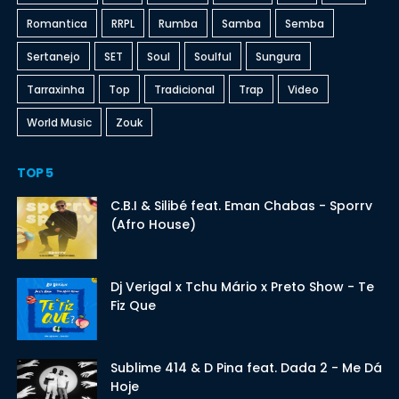
Romantica
RRPL
Rumba
Samba
Semba
Sertanejo
SET
Soul
Soulful
Sungura
Tarraxinha
Top
Tradicional
Trap
Video
World Music
Zouk
TOP 5
C.B.I & Silibé feat. Eman Chabas - Sporrv
(Afro House)
Dj Verigal x Tchu Mário x Preto Show - Te
Fiz Que
Sublime 414 & D Pina feat. Dada 2 - Me Dá
Hoje