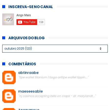
INSCREVA-SE NO CANAL
ARQUIVOS DO BLOG
COMENTÁRIOS
abtinraabe
"tipe wallet titanium | tioga arttipe wallet tippin..."
maeseesable
"nj casinos accepting bets on craps - dr. marylandt..."