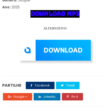
Gênero:
Gospel
Ano:
2025
DOWNLOAD MP3
ALTERNATIVO
PARTILHE
Facebook
Tweet
Google +
Linkedin
Pin it