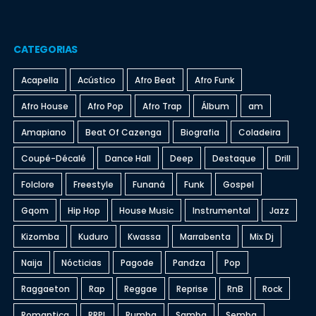
CATEGORIAS
Acapella
Acústico
Afro Beat
Afro Funk
Afro House
Afro Pop
Afro Trap
Álbum
am
Amapiano
Beat Of Cazenga
Biografia
Coladeira
Coupé-Décalé
Dance Hall
Deep
Destaque
Drill
Folclore
Freestyle
Funaná
Funk
Gospel
Gqom
Hip Hop
House Music
Instrumental
Jazz
Kizomba
Kuduro
Kwassa
Marrabenta
Mix Dj
Naija
Nócticias
Pagode
Pandza
Pop
Raggaeton
Rap
Reggae
Reprise
RnB
Rock
Romantica
RRPL
Rumba
Samba
Semba