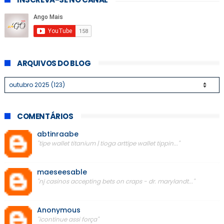
ARQUIVOS DO BLOG
COMENTÁRIOS
abtinraabe
"tipe wallet titanium | tioga arttipe wallet tippin..."
maeseesable
"nj casinos accepting bets on craps - dr. marylandt..."
Anonymous
"icontinue assi força"