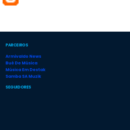
PARCEIROS
Armivaldo News
Bué De Música
Música Em Destak
Samba SA Muzik
SEGUIDORES