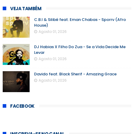
VEJA TAMBÉM
C.B.I & Silibé feat. Eman Chabas - Sporrv (Afro
House)
Agosto 01, 2026
DJ Habias X Filho Do Zua - Se a Vida Decide Me
Levar
Agosto 01, 2026
Davido feat. Black Sherif - Amazing Grace
Agosto 01, 2026
FACEBOOK
INSCREVA-SE NO CANAL