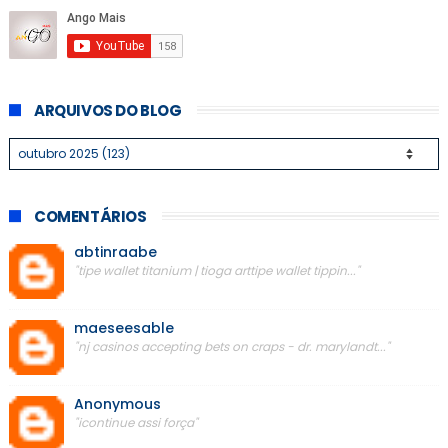
ARQUIVOS DO BLOG
COMENTÁRIOS
abtinraabe
"tipe wallet titanium | tioga arttipe wallet tippin..."
maeseesable
"nj casinos accepting bets on craps - dr. marylandt..."
Anonymous
"icontinue assi força"