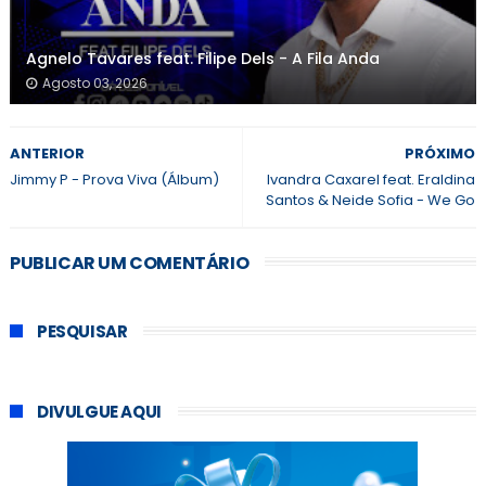
Agnelo Tavares feat. Filipe Dels - A Fila Anda
Agosto 03, 2026
ANTERIOR
PRÓXIMO
Jimmy P - Prova Viva (Álbum)
Ivandra Caxarel feat. Eraldina
Santos & Neide Sofia - We Go
PUBLICAR UM COMENTÁRIO
PESQUISAR
DIVULGUE AQUI