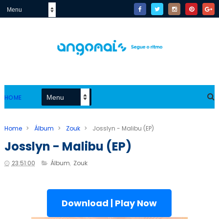
HOME
Home
>
Álbum
>
Zouk
>
Josslyn - Malibu (EP)
Josslyn - Malibu (EP)
23:51:00
Álbum
,
Zouk
Download | Play Now