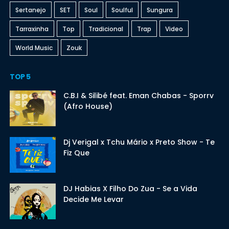
Sertanejo
SET
Soul
Soulful
Sungura
Tarraxinha
Top
Tradicional
Trap
Video
World Music
Zouk
TOP 5
C.B.I & Silibé feat. Eman Chabas - Sporrv
(Afro House)
Dj Verigal x Tchu Mário x Preto Show - Te
Fiz Que
DJ Habias X Filho Do Zua - Se a Vida
Decide Me Levar