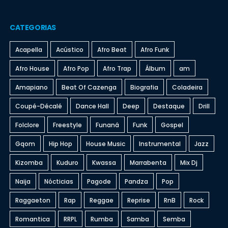
CATEGORIAS
Acapella
Acústico
Afro Beat
Afro Funk
Afro House
Afro Pop
Afro Trap
Álbum
am
Amapiano
Beat Of Cazenga
Biografia
Coladeira
Coupé-Décalé
Dance Hall
Deep
Destaque
Drill
Folclore
Freestyle
Funaná
Funk
Gospel
Gqom
Hip Hop
House Music
Instrumental
Jazz
Kizomba
Kuduro
Kwassa
Marrabenta
Mix Dj
Naija
Nócticias
Pagode
Pandza
Pop
Raggaeton
Rap
Reggae
Reprise
RnB
Rock
Romantica
RRPL
Rumba
Samba
Semba